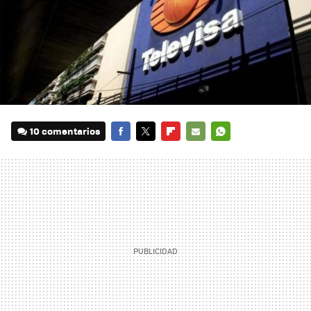
10 comentarios
FACEBOOK
TWITTER
FLIPBOARD
E-
WHATSAPP
MAIL