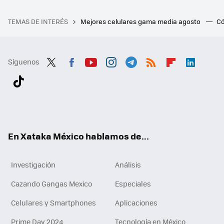
TEMAS DE INTERÉS
Mejores celulares gama media agosto
Có
Síguenos
Twit
Fac
You
Inst
Tele
RSS
Flip
Link
ter
ebo
tub
agr
gra
boa
edI
Tikt
ok
e
am
m
rd
n
ok
En Xataka México hablamos de...
Investigación
Análisis
Cazando Gangas Mexico
Especiales
Celulares y Smartphones
Aplicaciones
Prime Day 2024
Tecnología en México