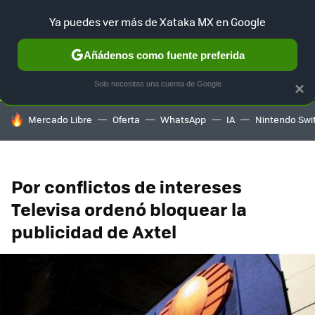
Ya puedes ver más de Xataka MX en Google
SELECCIÓN
GAMING
HOME
AUTO
TERRITORIO SAM
Añádenos como fuente preferida
Solo necesitas una cuenta de Google
×
HOY SE HABLA DE
Mercado Libre
Oferta
WhatsApp
IA
Nintendo Swi
Por conflictos de intereses
Televisa ordenó bloquear la
publicidad de Axtel