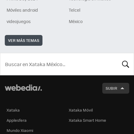
Móviles android
Telcel
videojuegos
México
VER MÁS TEMAS
BUSCA
SUBIR
Xataka
Xataka Móvil
Applesfera
Xataka Smart Home
Mundo Xiaomi