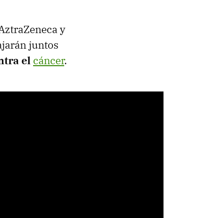
o AztraZeneca y
ajarán juntos
ntra el
cáncer
.