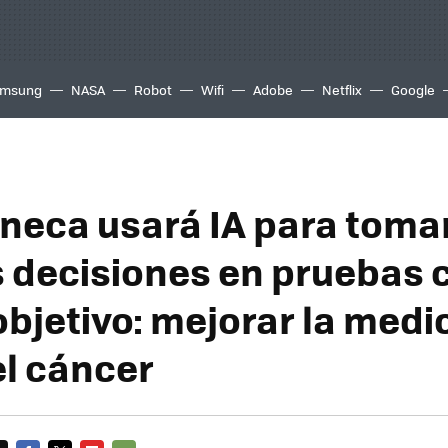
msung
NASA
Robot
Wifi
Adobe
Netflix
Google
neca usará IA para toma
 decisiones en pruebas c
objetivo: mejorar la medi
el cáncer