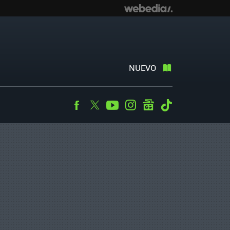
NUEVO
Facebook
Twitter
Youtube
Instagram
googlenews
Tiktok