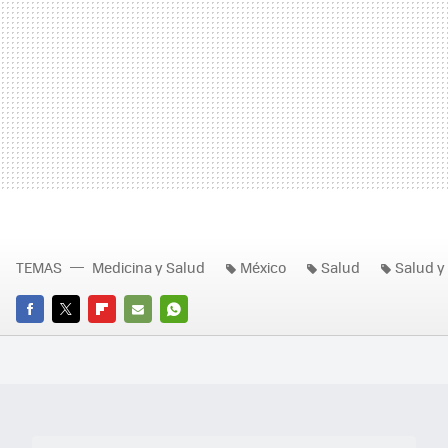
TEMAS
Medicina y Salud
México
Salud
Salud y
FACEBOOK
TWITTER
FLIPBOARD
E-
WHATSAPP
MAIL