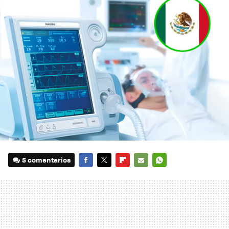
5 comentarios
FACEBOOK
TWITTER
FLIPBOARD
E-
WHATSAPP
MAIL