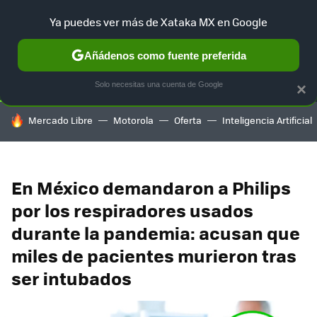
Ya puedes ver más de Xataka MX en Google
SELECCIÓN
GAMING
HOME
AUTO
TERRITORIO SAM
Añádenos como fuente preferida
Solo necesitas una cuenta de Google
×
HOY SE HABLA DE
Mercado Libre
Motorola
Oferta
Inteligencia Artificial
En México demandaron a Philips
por los respiradores usados
durante la pandemia: acusan que
miles de pacientes murieron tras
ser intubados