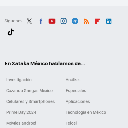
Síguenos
Twit
Fac
You
Inst
Tele
RSS
Flip
Link
ter
ebo
tub
agr
gra
boa
edI
Tikt
ok
e
am
m
rd
n
ok
En Xataka México hablamos de...
Investigación
Análisis
Cazando Gangas Mexico
Especiales
Celulares y Smartphones
Aplicaciones
Prime Day 2024
Tecnología en México
Móviles android
Telcel