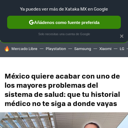
Ya puedes ver más de Xataka MX en Google
SELECCIÓN
GAMING
HOME
AUTO
TERRITORIO SAM
Añádenos como fuente preferida
Solo necesitas una cuenta de Google
×
HOY SE HABLA DE
Mercado Libre
Playstation
Samsung
Xiaomi
LG
México quiere acabar con uno de
los mayores problemas del
sistema de salud: que tu historial
médico no te siga a donde vayas