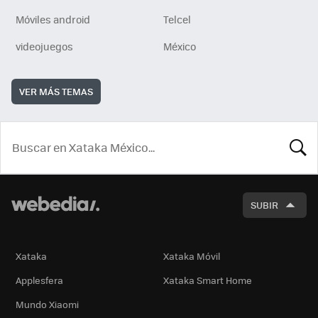
Móviles android
Telcel
videojuegos
México
VER MÁS TEMAS
BUSCA
SUBIR
Xataka
Xataka Móvil
Applesfera
Xataka Smart Home
Mundo Xiaomi