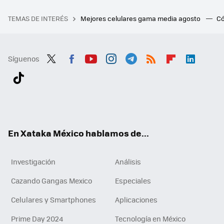
TEMAS DE INTERÉS
Mejores celulares gama media agosto
Có
Síguenos
Twit
Fac
You
Inst
Tele
RSS
Flip
Link
ter
ebo
tub
agr
gra
boa
edI
Tikt
ok
e
am
m
rd
n
ok
En Xataka México hablamos de...
Investigación
Análisis
Cazando Gangas Mexico
Especiales
Celulares y Smartphones
Aplicaciones
Prime Day 2024
Tecnología en México