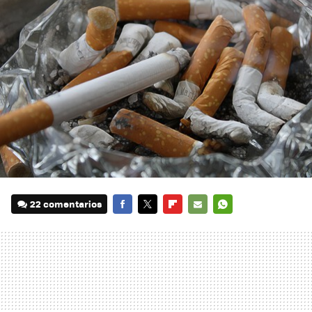
22 comentarios
FACEBOOK
TWITTER
FLIPBOARD
E-
WHATSAPP
MAIL