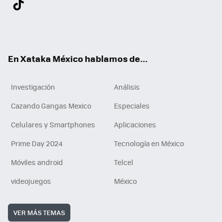
ter
ebo
tub
agr
gra
boa
edI
Tikt
ok
e
am
m
rd
n
ok
En Xataka México hablamos de...
Investigación
Análisis
Cazando Gangas Mexico
Especiales
Celulares y Smartphones
Aplicaciones
Prime Day 2024
Tecnología en México
Móviles android
Telcel
videojuegos
México
VER MÁS TEMAS