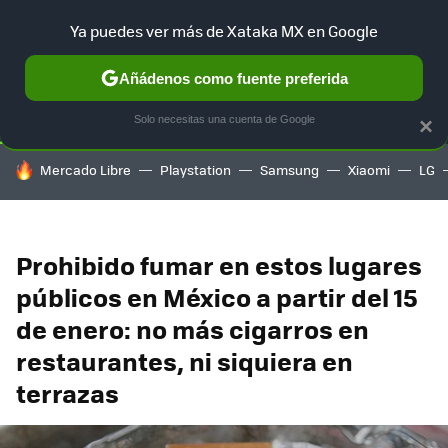
Ya puedes ver más de Xataka MX en Google
SELECCIÓN
GAMING
HOME
AUTO
TERRITORIO SAM
Añádenos como fuente preferida
Solo necesitas una cuenta de Google
×
HOY SE HABLA DE
Mercado Libre
Playstation
Samsung
Xiaomi
LG
Prohibido fumar en estos lugares
públicos en México a partir del 15
de enero: no más cigarros en
restaurantes, ni siquiera en
terrazas