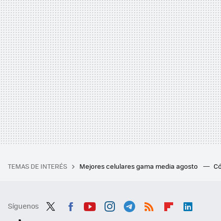
TEMAS DE INTERÉS
Mejores celulares gama media agosto
Có
Síguenos
Twit
Fac
You
Inst
Tele
RSS
Flip
Link