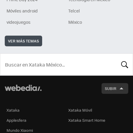
Móviles android
Telcel
videojuegos
México
VER MÁS TEMAS
BUSCA
SUBIR
Xataka
Xataka Móvil
Applesfera
Xataka Smart Home
Mundo Xiaomi