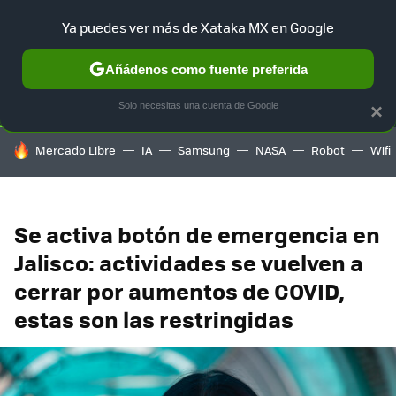
Ya puedes ver más de Xataka MX en Google
SELECCIÓN
GAMING
HOME
AUTO
TERRITORIO SAM
Añádenos como fuente preferida
Solo necesitas una cuenta de Google
×
HOY SE HABLA DE
Mercado Libre
IA
Samsung
NASA
Robot
Wifi
Se activa botón de emergencia en
Jalisco: actividades se vuelven a
cerrar por aumentos de COVID,
estas son las restringidas