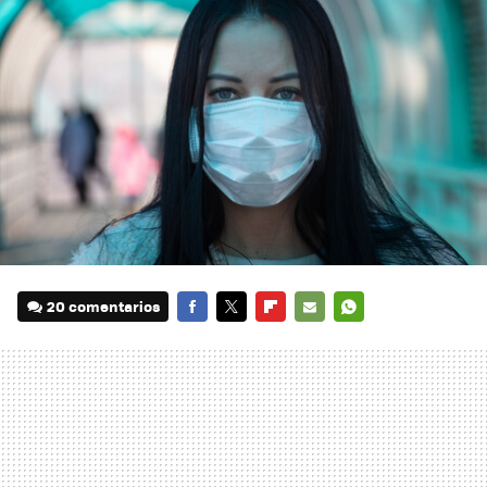
20 comentarios
FACEBOOK
TWITTER
FLIPBOARD
E-
WHATSAPP
MAIL