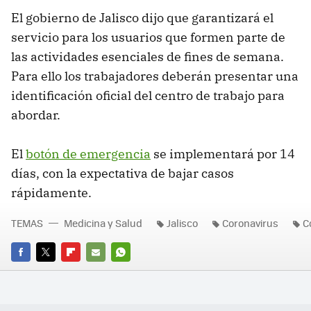
El gobierno de Jalisco dijo que garantizará el
servicio para los usuarios que formen parte de
las actividades esenciales de fines de semana.
Para ello los trabajadores deberán presentar una
identificación oficial del centro de trabajo para
abordar.
El
botón de emergencia
se implementará por 14
días, con la expectativa de bajar casos
rápidamente.
TEMAS
Medicina y Salud
Jalisco
Coronavirus
C
FACEBOOK
TWITTER
FLIPBOARD
E-
WHATSAPP
MAIL