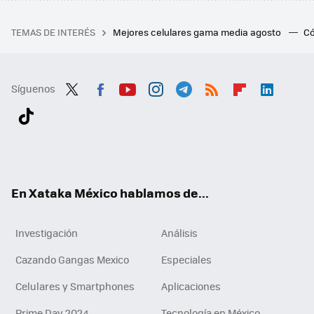
TEMAS DE INTERÉS
Mejores celulares gama media agosto
Có
Síguenos
Twit
Fac
You
Inst
Tele
RSS
Flip
Link
ter
ebo
tub
agr
gra
boa
edI
Tikt
ok
e
am
m
rd
n
ok
En Xataka México hablamos de...
Investigación
Análisis
Cazando Gangas Mexico
Especiales
Celulares y Smartphones
Aplicaciones
Prime Day 2024
Tecnología en México