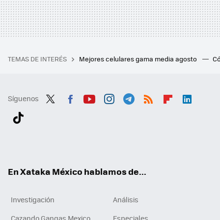
TEMAS DE INTERÉS
Mejores celulares gama media agosto
Có
Síguenos
Twit
Fac
You
Inst
Tele
RSS
Flip
Link
ter
ebo
tub
agr
gra
boa
edI
Tikt
ok
e
am
m
rd
n
ok
En Xataka México hablamos de...
Investigación
Análisis
Cazando Gangas Mexico
Especiales