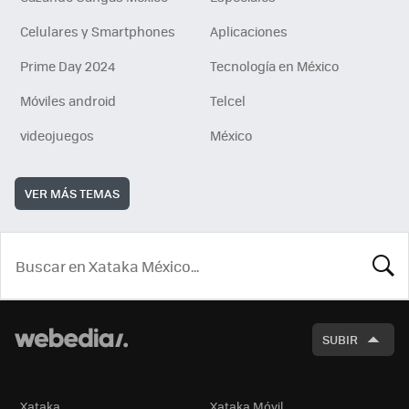
Celulares y Smartphones
Aplicaciones
Prime Day 2024
Tecnología en México
Móviles android
Telcel
videojuegos
México
VER MÁS TEMAS
BUSCA
SUBIR
Xataka
Xataka Móvil