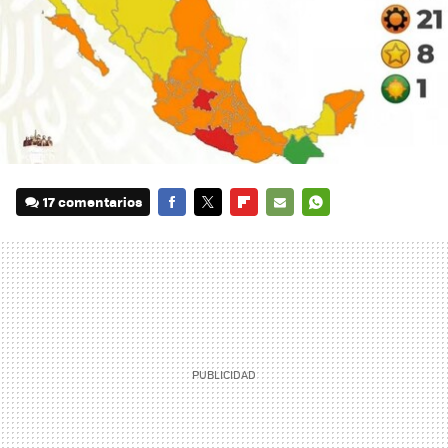
17 comentarios
FACEBOOK
TWITTER
FLIPBOARD
E-
WHATSAPP
MAIL