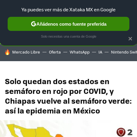
Ya puedes ver más de Xataka MX en Google
SELECCIÓN
GAMING
HOME
AUTO
TERRITORIO SAM
Añádenos como fuente preferida
Solo necesitas una cuenta de Google
×
HOY SE HABLA DE
Mercado Libre
Oferta
WhatsApp
IA
Nintendo Swi
Solo quedan dos estados en
semáforo en rojo por COVID, y
Chiapas vuelve al semáforo verde:
así la epidemia en México