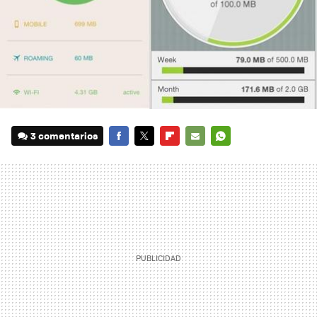
3 comentarios
FACEBOOK
TWITTER
FLIPBOARD
E-
WHATSAPP
MAIL