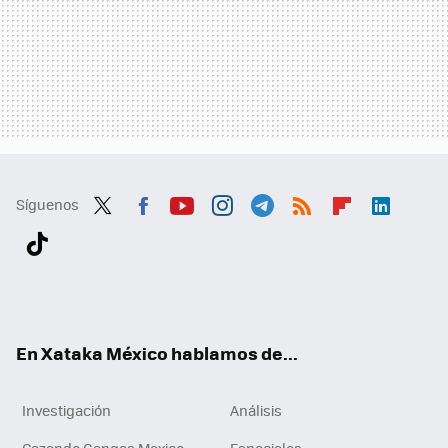
Síguenos
Twit
Fac
You
Inst
Tele
RSS
Flip
Link
ter
ebo
tub
agr
gra
boa
edI
Tikt
ok
e
am
m
rd
n
ok
En Xataka México hablamos de...
Investigación
Análisis