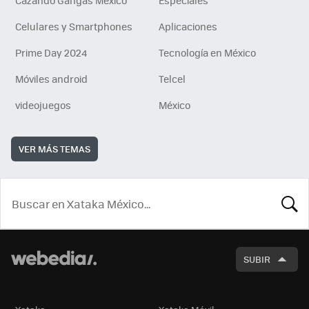
Cazando Gangas Mexico
Especiales
Celulares y Smartphones
Aplicaciones
Prime Day 2024
Tecnología en México
Móviles android
Telcel
videojuegos
México
VER MÁS TEMAS
BUSCA
SUBIR