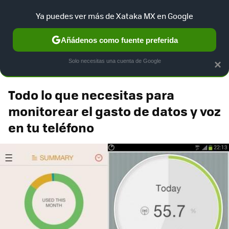
Xataka México
Contenidos contratados por la
Ya puedes ver más de Xataka MX en Google
marca que se menciona
+info
Añádenos como fuente preferida
Movistar 4G LTE
Solo necesitas una cuenta de Google
×
Todo lo que necesitas para
monitorear el gasto de datos y voz
en tu teléfono