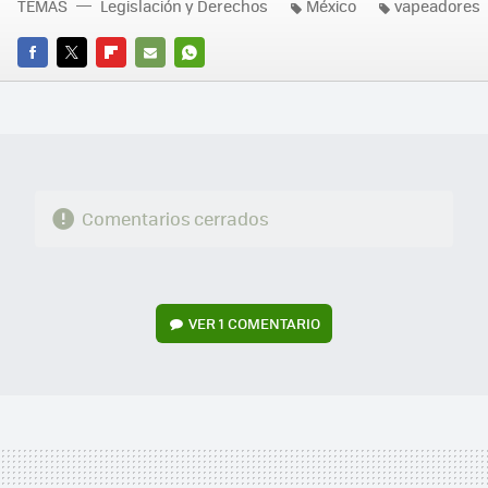
TEMAS
Legislación y Derechos
México
vapeadores
FACEBOOK
TWITTER
FLIPBOARD
E-
WHATSAPP
MAIL
Comentarios cerrados
VER
1 COMENTARIO