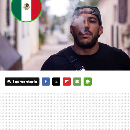
1 comentario
FACEBOOK
TWITTER
FLIPBOARD
E-
WHATSAPP
MAIL