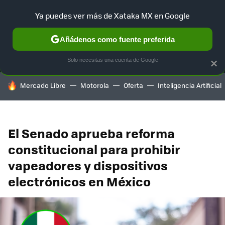
Ya puedes ver más de Xataka MX en Google
MENÚ
NUEVO
Añádenos como fuente preferida
SELECCIÓN
GAMING
HOME
AUTO
TERRITORIO SAM
Solo necesitas una cuenta de Google
×
HOY SE HABLA DE
Mercado Libre
Motorola
Oferta
Inteligencia Artificial
El Senado aprueba reforma
constitucional para prohibir
vapeadores y dispositivos
electrónicos en México