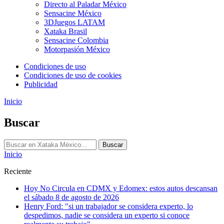
Directo al Paladar México
Sensacine México
3DJuegos LATAM
Xataka Brasil
Sensacine Colombia
Motorpasión México
Condiciones de uso
Condiciones de uso de cookies
Publicidad
Inicio
Buscar
Buscar
Inicio
Reciente
Hoy No Circula en CDMX y Edomex: estos autos descansan
el sábado 8 de agosto de 2026
Henry Ford: "si un trabajador se considera experto, lo
despedimos, nadie se considera un experto si conoce