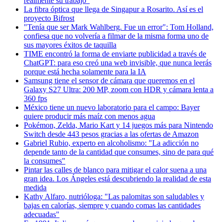
realmente su trabajo"
La fibra óptica que llega de Singapur a Rosarito. Así es el
proyecto Bifrost
"Tenía que ser Mark Wahlberg. Fue un error": Tom Holland,
confiesa que no volvería a filmar de la misma forma uno de
sus mayores éxitos de taquilla
TIME encontró la forma de enviarte publicidad a través de
ChatGPT: para eso creó una web invisible, que nunca leerás
porque está hecha solamente para la IA
Samsung tiene el sensor de cámara que queremos en el
Galaxy S27 Ultra: 200 MP, zoom con HDR y cámara lenta a
360 fps
México tiene un nuevo laboratorio para el campo: Bayer
quiere producir más maíz con menos agua
Pokémon, Zelda, Mario Kart y 14 juegos más para Nintendo
Switch desde 443 pesos gracias a las ofertas de Amazon
Gabriel Rubio, experto en alcoholismo: "La adicción no
depende tanto de la cantidad que consumes, sino de para qué
la consumes"
Pintar las calles de blanco para mitigar el calor suena a una
gran idea. Los Ángeles está descubriendo la realidad de esta
medida
Kathy Alfaro, nutrióloga: "Las palomitas son saludables y
bajas en calorías, siempre y cuando comas las cantidades
adecuadas"