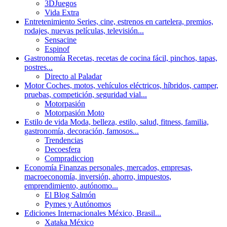
3DJuegos
Vida Extra
Entretenimiento
Series, cine, estrenos en cartelera, premios,
rodajes, nuevas películas, televisión...
Sensacine
Espinof
Gastronomía
Recetas, recetas de cocina fácil, pinchos, tapas,
postres...
Directo al Paladar
Motor
Coches, motos, vehículos eléctricos, híbridos, camper,
pruebas, competición, seguridad vial...
Motorpasión
Motorpasión Moto
Estilo de vida
Moda, belleza, estilo, salud, fitness, familia,
gastronomía, decoración, famosos...
Trendencias
Decoesfera
Compradiccion
Economía
Finanzas personales, mercados, empresas,
macroeconomía, inversión, ahorro, impuestos,
emprendimiento, autónomo...
El Blog Salmón
Pymes y Autónomos
Ediciones Internacionales
México, Brasil...
Xataka México