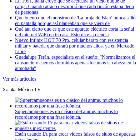
En 1991, Italia creyó que se acercaba un viejo buque de
carga. Cuando atracó descubrió que cada rincón estaba lleno
de personas
Que bueno que el monstruo de 'La bruja de Blair' nunca salió
en pantalla porque así planeaban que se viera
de
Qué tan cierto que es que este aparato eléctrico corta la señal
del internet WiFi en tu casa. Esto dice la ciencia
Nuevo Infinix HOT 70 Pro, celular barato con resistencia
militar y batería que durará por muchos años, ya en Mercado
Libre
Guadalupe Terán, especialista en el sueño: "Normalizamos el
cansancio y caemos dormidos apenas tocamos la cabeza en la
almohada"
Ver más artículos
Xataka México
TV
Supercampeones es un clásico del anime, muchos lo
recordamos por una frase icónica.
Están usando IA para crear videos falsos de sitios de apuestas
inexistentes