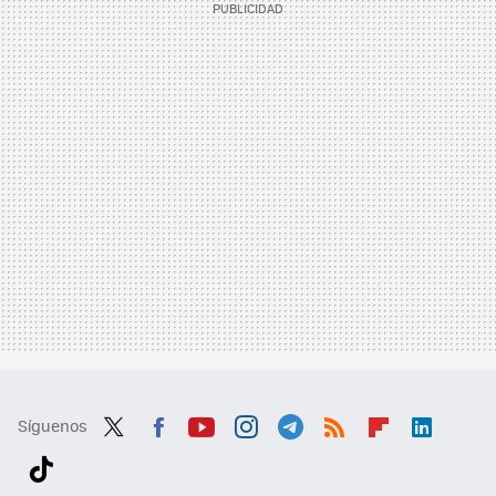
Síguenos
Twit
Fac
You
Inst
Tele
RSS
Flip
Link
ter
ebo
tub
agr
gra
boa
edI