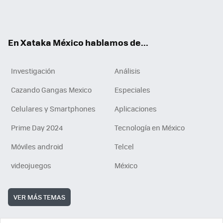
Tikt
ok
e
am
m
rd
n
ok
En Xataka México hablamos de...
Investigación
Análisis
Cazando Gangas Mexico
Especiales
Celulares y Smartphones
Aplicaciones
Prime Day 2024
Tecnología en México
Móviles android
Telcel
videojuegos
México
VER MÁS TEMAS