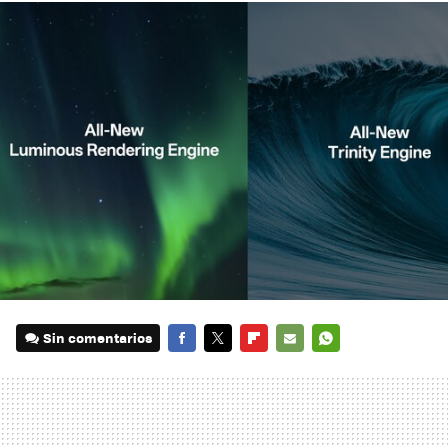
Sin comentarios
FACEBOOK
TWITTER
FLIPBOARD
E-
WHATSAPP
MAIL