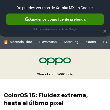
Ya puedes ver más de Xataka MX en Google
SELECCIÓN
GAMING
HOME
AUTO
TERRITORIO SAM
Añádenos como fuente preferida
Solo necesitas una cuenta de Google
×
HOY SE HABLA DE
Mercado Libre
Playstation
Samsung
Xiaomi
LG
Ofrecido por OPPO
+info
ColorOS 16: Fluidez extrema,
hasta el último pixel