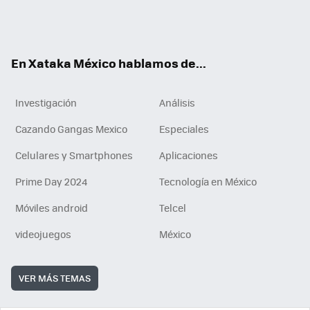
ter
ebo
tub
agr
gra
boa
edI
Tikt
ok
e
am
m
rd
n
ok
En Xataka México hablamos de...
Investigación
Análisis
Cazando Gangas Mexico
Especiales
Celulares y Smartphones
Aplicaciones
Prime Day 2024
Tecnología en México
Móviles android
Telcel
videojuegos
México
VER MÁS TEMAS