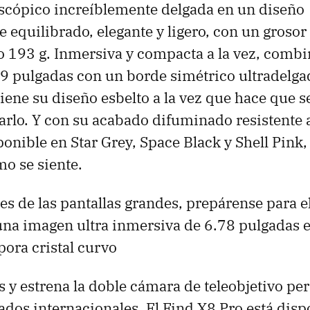
scópico increíblemente delgada en un diseño
 equilibrado, elegante y ligero, con un groso
o 193 g. Inmersiva y compacta a la vez, comb
59 pulgadas con un borde simétrico ultradelga
ne su diseño esbelto a la vez que hace que s
arlo. Y con su acabado difuminado resistente a
ponible en Star Grey, Space Black y Shell Pink,
mo se siente.
es de las pantallas grandes, prepárense para e
una imagen ultra inmersiva de 6.78 pulgadas 
pora cristal curvo
 y estrena la doble cámara de teleobjetivo pe
os internacionales. El Find X8 Pro está disp