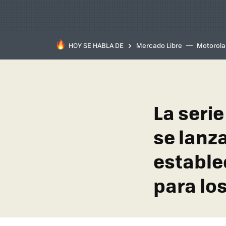
HOY SE HABLA DE
Mercado Libre
Motorola
La seri
se lanz
estable
para lo