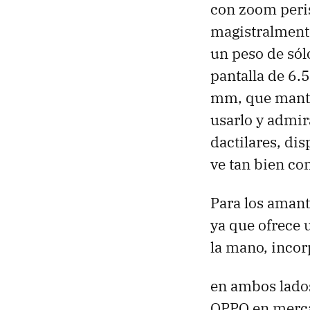
con zoom peri
magistralmente
un peso de sól
pantalla de 6.
mm, que mantie
usarlo y admir
dactilares, dis
ve tan bien co
Para los amant
ya que ofrece 
la mano, incor
en ambos lados
OPPO en mercad