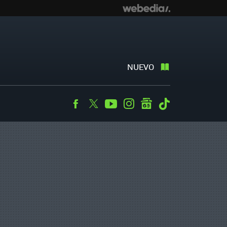
NUEVO
Facebook
Twitter
Youtube
Instagram
googlenews
Tiktok