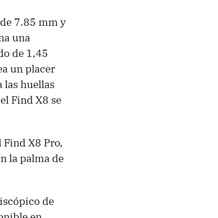
r de 7.85 mm y
ina una
do de 1,45
ea un placer
 las huellas
 el Find X8 se
l Find X8 Pro,
en la palma de
riscópico de
onible en