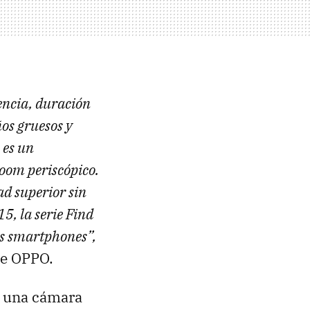
encia, duración
ños gruesos y
 es un
zoom periscópico.
ad superior sin
5, la serie Find
os smartphones”,
de OPPO.
a una cámara