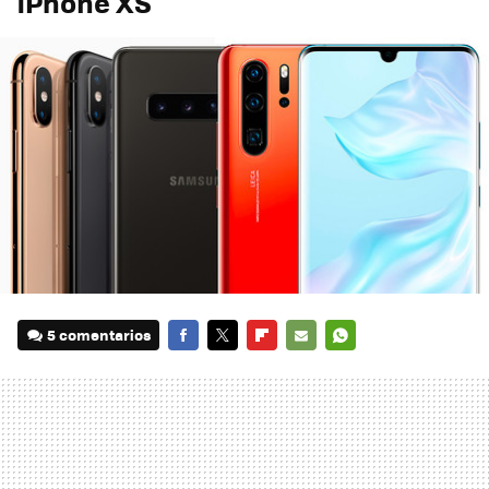
iPhone XS
5 comentarios
FACEBOOK
TWITTER
FLIPBOARD
E-
WHATSAPP
MAIL