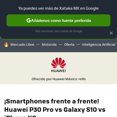
Ya puedes ver más de Xataka MX en Google
SELECCIÓN
GAMING
HOME
AUTO
TERRITORIO SAM
Añádenos como fuente preferida
Solo necesitas una cuenta de Google
×
HOY SE HABLA DE
Mercado Libre
Motorola
Oferta
Inteligencia Artificial
Ofrecido por Huawei México
+info
¡Smartphones frente a frente!
Huawei P30 Pro vs Galaxy S10 vs