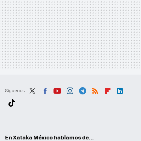
Síguenos
Twit
Fac
You
Inst
Tele
RSS
Flip
Link
ter
ebo
tub
agr
gra
boa
edI
Tikt
ok
e
am
m
rd
n
ok
En Xataka México hablamos de...