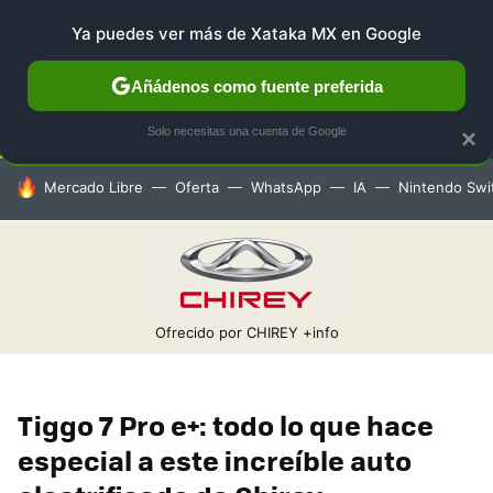
Ya puedes ver más de Xataka MX en Google
SELECCIÓN
GAMING
HOME
AUTO
TERRITORIO 
Añádenos como fuente preferida
Solo necesitas una cuenta de Google
×
HOY SE HABLA DE
Mercado Libre
Oferta
WhatsApp
IA
Nintendo Swi
Ofrecido por CHIREY
+info
Tiggo 7 Pro e+: todo lo que hace
especial a este increíble auto