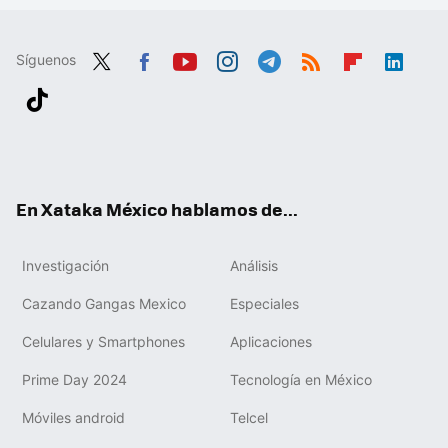
Síguenos
Twit
Fac
You
Inst
Tele
RSS
Flip
Link
ter
ebo
tub
agr
gra
boa
edIn
Tikt
ok
e
am
m
rd
ok
En Xataka México hablamos de...
Investigación
Análisis
Cazando Gangas Mexico
Especiales
Celulares y Smartphones
Aplicaciones
Prime Day 2024
Tecnología en México
Móviles android
Telcel