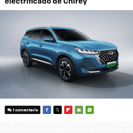
electrificado de Chirey
1 comentario
FACEBOOK
TWITTER
FLIPBOARD
E-
WHATSAPP
MAIL