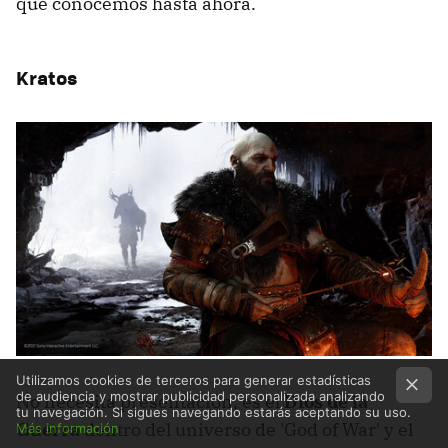
que conocemos hasta ahora.
Kratos
Utilizamos cookies de terceros para generar estadísticas
de audiencia y mostrar publicidad personalizada analizando
No necesita presentación, es el
Dios de la
tu navegación. Si sigues navegando estarás aceptando su uso.
Guerra
dentro del universo de 'God of War' y el
Más información