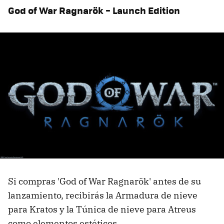
God of War Ragnarök – Launch Edition
Si compras 'God of War Ragnarök' antes de su
lanzamiento, recibirás la Armadura de nieve
para Kratos y la Túnica de nieve para Atreus
como elementos estéticos.