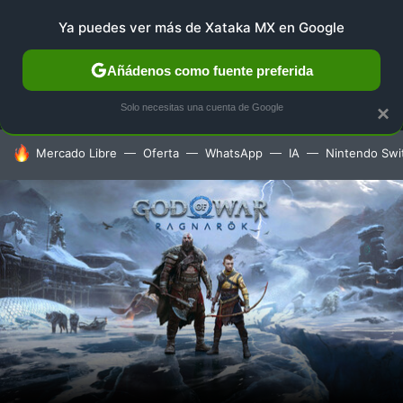
Ya puedes ver más de Xataka MX en Google
MENÚ
NUEVO
Añádenos como fuente preferida
SELECCIÓN
GAMING
HOME
AUTO
TERRITORIO 
Solo necesitas una cuenta de Google
×
HOY SE HABLA DE
Mercado Libre
Oferta
WhatsApp
IA
Nintendo Swi