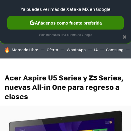
Ya puedes ver más de Xataka MX en Google
SELECCIÓN
GAMING
HOME
AUTO
TERRITORIO SAM
Añádenos como fuente preferida
Solo necesitas una cuenta de Google
×
HOY SE HABLA DE
Mercado Libre
Oferta
WhatsApp
IA
Samsung
Acer Aspire U5 Series y Z3 Series,
nuevas All-in One para regreso a
clases