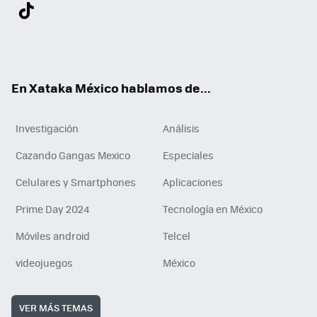
Twit
Fac
You
Inst
Tele
RSS
Flip
Link
ter
ebo
tub
agr
gra
boa
edI
Tikt
ok
e
am
m
rd
n
ok
En Xataka México hablamos de...
Investigación
Análisis
Cazando Gangas Mexico
Especiales
Celulares y Smartphones
Aplicaciones
Prime Day 2024
Tecnología en México
Móviles android
Telcel
videojuegos
México
VER MÁS TEMAS