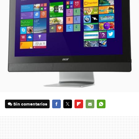
Sin comentarios
FACEBOOK
TWITTER
FLIPBOARD
E-
WHATSAPP
MAIL