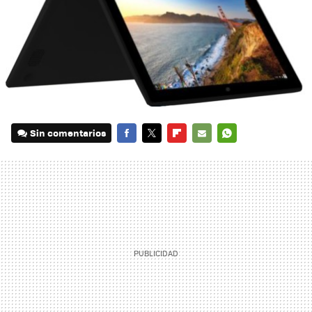
Sin comentarios
FACEBOOK
TWITTER
FLIPBOARD
E-
WHATSAPP
MAIL