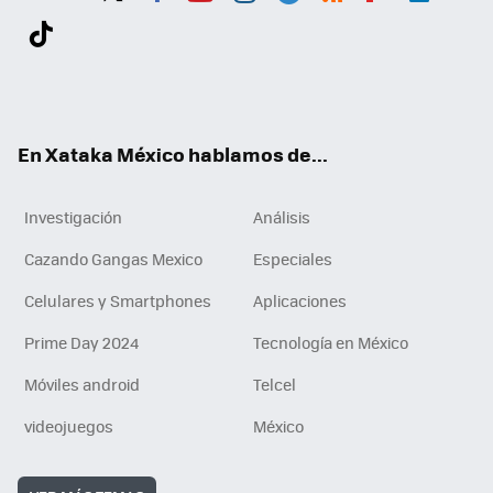
Twit
Fac
You
Inst
Tele
RSS
Flip
Link
ter
ebo
tub
agr
gra
boa
edI
Tikt
ok
e
am
m
rd
n
ok
En Xataka México hablamos de...
Investigación
Análisis
Cazando Gangas Mexico
Especiales
Celulares y Smartphones
Aplicaciones
Prime Day 2024
Tecnología en México
Móviles android
Telcel
videojuegos
México