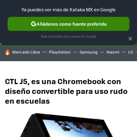
Ya puedes ver más de Xataka MX en Google
SELECCIÓN
GAMING
HOME
AUTO
TERRITORIO SAM
Añádenos como fuente preferida
Solo necesitas una cuenta de Google
×
HOY SE HABLA DE
Mercado Libre
Playstation
Samsung
Xiaomi
LG
CTL J5, es una Chromebook con
diseño convertible para uso rudo
en escuelas