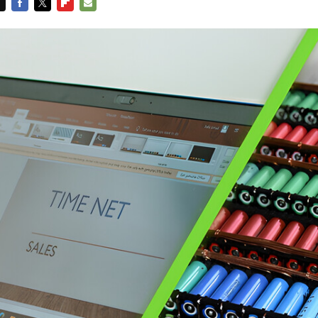
FACEBOOK
TWITTER
FLIPBOARD
E-
MAIL