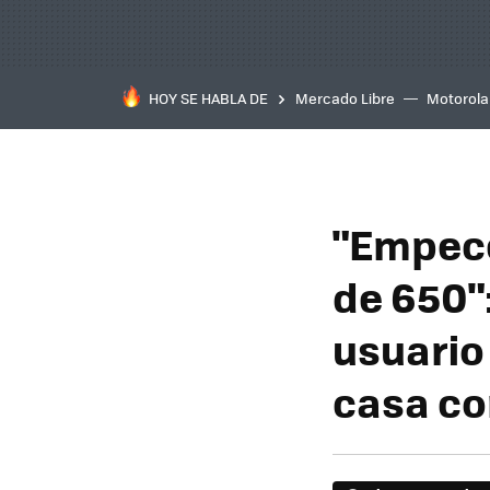
HOY SE HABLA DE
Mercado Libre
Motorola
"Empecé
de 650":
usuario
casa co