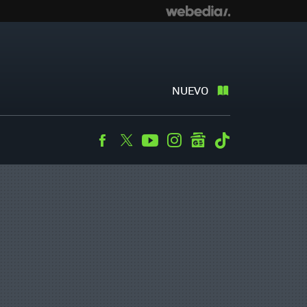
NUEVO
Facebook
Twitter
Youtube
Instagram
googlenews
Tiktok