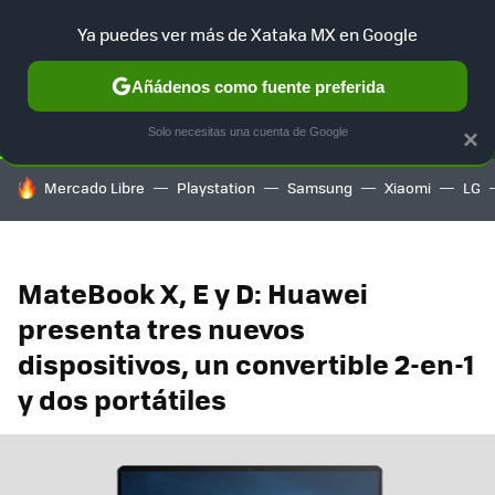
Ya puedes ver más de Xataka MX en Google
SELECCIÓN
GAMING
HOME
AUTO
TERRITORIO SAM
Añádenos como fuente preferida
Solo necesitas una cuenta de Google
×
HOY SE HABLA DE
Mercado Libre
Playstation
Samsung
Xiaomi
LG
MateBook X, E y D: Huawei
presenta tres nuevos
dispositivos, un convertible 2-en-1
y dos portátiles