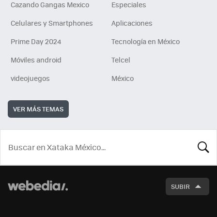
Cazando Gangas Mexico
Especiales
Celulares y Smartphones
Aplicaciones
Prime Day 2024
Tecnología en México
Móviles android
Telcel
videojuegos
México
VER MÁS TEMAS
BUSCA
SUBIR