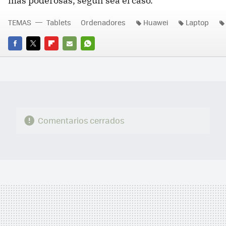
más poderosas, según sea el caso.
TEMAS
Tablets
Ordenadores
Huawei
Laptop
FACEBOOK
TWITTER
FLIPBOARD
E-
WHATSAPP
MAIL
Comentarios cerrados