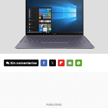
Sin comentarios
FACEBOOK
TWITTER
FLIPBOARD
E-
WHATSAPP
MAIL