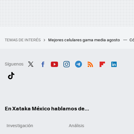
TEMAS DE INTERÉS
Mejores celulares gama media agosto
Có
Síguenos
Twit
Fac
You
Inst
Tele
RSS
Flip
Link
ter
ebo
tub
agr
gra
boa
edI
Tikt
ok
e
am
m
rd
n
ok
En Xataka México hablamos de...
Investigación
Análisis