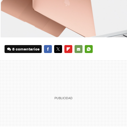
8 comentarios
FACEBOOK
TWITTER
FLIPBOARD
E-
WHATSAPP
MAIL