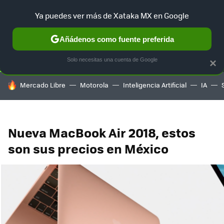
Ya puedes ver más de Xataka MX en Google
SELECCIÓN
GAMING
HOME
AUTO
TERRITORIO SAM
Añádenos como fuente preferida
Solo necesitas una cuenta de Google
×
HOY SE HABLA DE
Mercado Libre
Motorola
Inteligencia Artificial
IA
Nueva MacBook Air 2018, estos
son sus precios en México