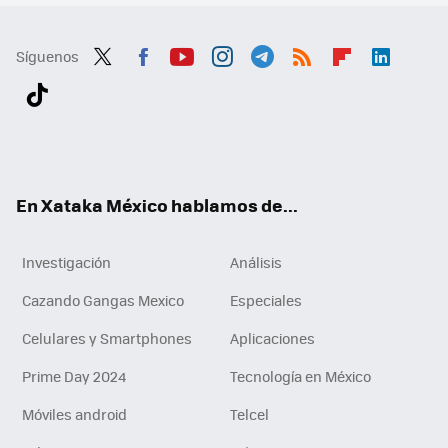
Síguenos
Twit
Fac
You
Inst
Tele
RSS
Flip
Link
ter
ebo
tub
agr
gra
boa
edI
Tikt
ok
e
am
m
rd
n
ok
En Xataka México hablamos de...
Investigación
Análisis
Cazando Gangas Mexico
Especiales
Celulares y Smartphones
Aplicaciones
Prime Day 2024
Tecnología en México
Móviles android
Telcel