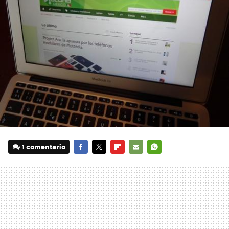
1 comentario
FACEBOOK
TWITTER
FLIPBOARD
E-
WHATSAPP
MAIL