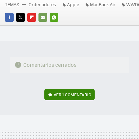
TEMAS
Ordenadores
Apple
MacBook Air
WWDC
FACEBOOK
TWITTER
FLIPBOARD
E-
WHATSAPP
MAIL
Comentarios cerrados
VER
1 COMENTARIO