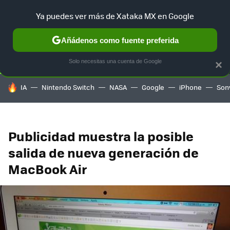
Ya puedes ver más de Xataka MX en Google
SELECCIÓN
GAMING
HOME
AUTO
TERRITORIO SAM
Añádenos como fuente preferida
Solo necesitas una cuenta de Google
×
HOY SE HABLA DE
IA
Nintendo Switch
NASA
Google
iPhone
Son
Publicidad muestra la posible
salida de nueva generación de
MacBook Air