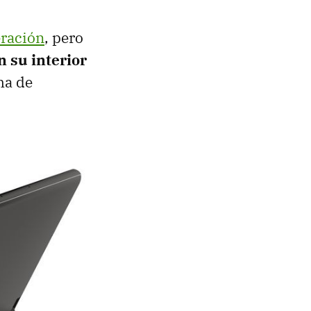
eración
, pero
n su interior
ma de