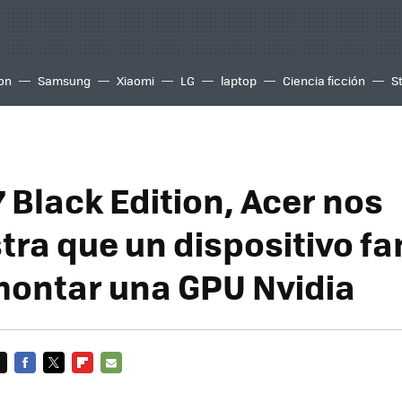
ion
Samsung
Xiaomi
LG
laptop
Ciencia ficción
S
 Black Edition, Acer nos
ra que un dispositivo fa
ontar una GPU Nvidia
FACEBOOK
TWITTER
FLIPBOARD
E-