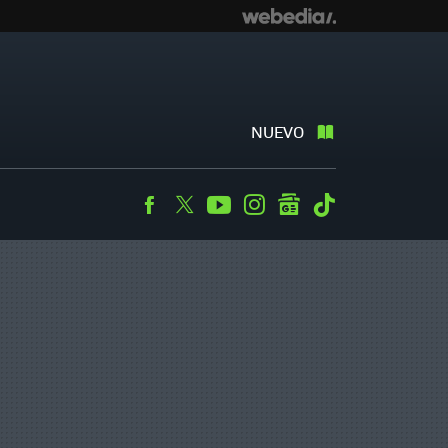
NUEVO
Facebook
Twitter
Youtube
Instagram
googlenews
Tiktok