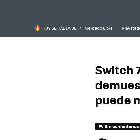
HOY SE HABLA DE
Mercado Libre
Playstat
Switch 7
demuest
puede m
Sin comentarios