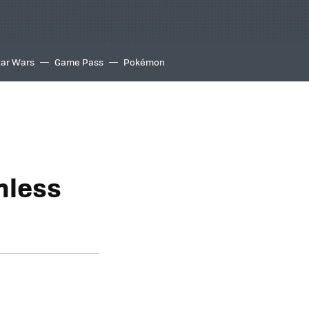
tar Wars
Game Pass
Pokémon
nless