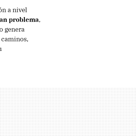
ón a nivel
ran problema
,
to genera
 y caminos,
u