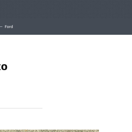
Ford
to