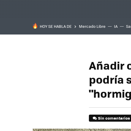
HOY SE HABLA DE
Mercado Libre
IA
Sa
Añadir 
podría s
"hormig
Sin comentarios