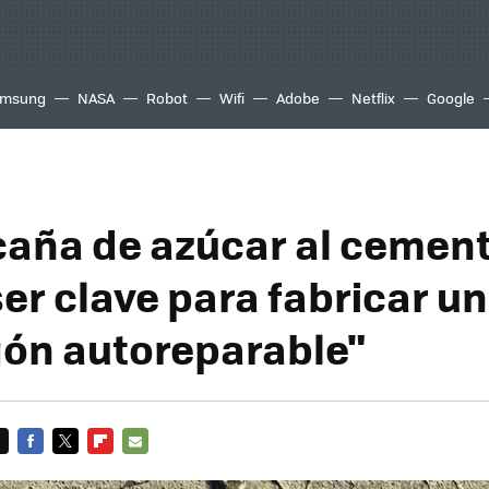
msung
NASA
Robot
Wifi
Adobe
Netflix
Google
caña de azúcar al cemen
er clave para fabricar un
ón autoreparable"
FACEBOOK
TWITTER
FLIPBOARD
E-