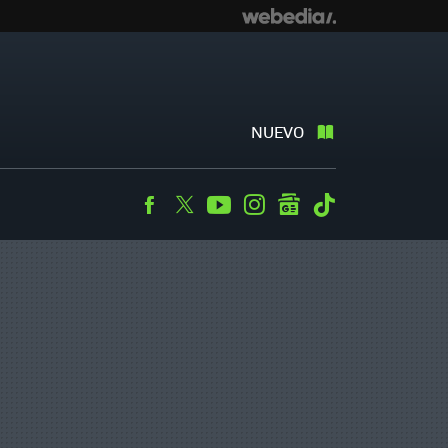
NUEVO
Facebook
Twitter
Youtube
Instagram
googlenews
Tiktok