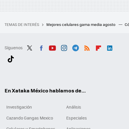
TEMAS DE INTERÉS
Mejores celulares gama media agosto
Có
Síguenos
Twit
Fac
You
Inst
Tele
RSS
Flip
Link
ter
ebo
tub
agr
gra
boa
edI
Tikt
ok
e
am
m
rd
n
ok
En Xataka México hablamos de...
Investigación
Análisis
Cazando Gangas Mexico
Especiales
Celulares y Smartphones
Aplicaciones