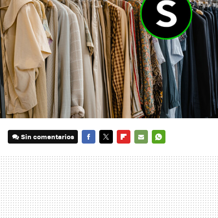
Sin comentarios
FACEBOOK
TWITTER
FLIPBOARD
E-
WHATSAPP
MAIL