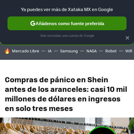
Ya puedes ver más de Xataka MX en Google
SELECCIÓN
GAMING
HOME
AUTO
TERRITORIO SAM
Añádenos como fuente preferida
Solo necesitas una cuenta de Google
×
HOY SE HABLA DE
Mercado Libre
IA
Samsung
NASA
Robot
Wifi
Compras de pánico en Shein
antes de los aranceles: casi 10 mil
millones de dólares en ingresos
en solo tres meses