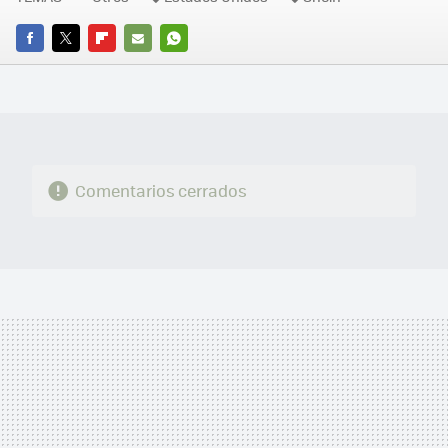
FACEBOOK
TWITTER
FLIPBOARD
E-
WHATSAPP
MAIL
Comentarios cerrados