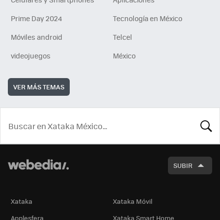
Prime Day 2024
Tecnología en México
Móviles android
Telcel
videojuegos
México
VER MÁS TEMAS
BUSCA
SUBIR
Xataka
Xataka Móvil
Applesfera
Xataka Smart Home