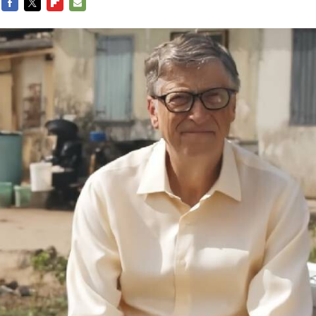
FACEBOOK
TWITTER
FLIPBOARD
E-
MAIL