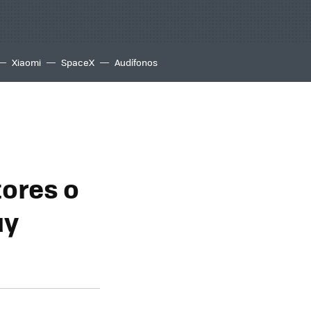
Xiaomi
SpaceX
Audífonos
ores o
uy