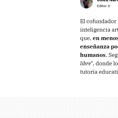
Editor Jr
El cofundador
inteligencia ar
que,
en menos 
enseñanza po
humanos
. Se
libre
", donde l
tutoría educat