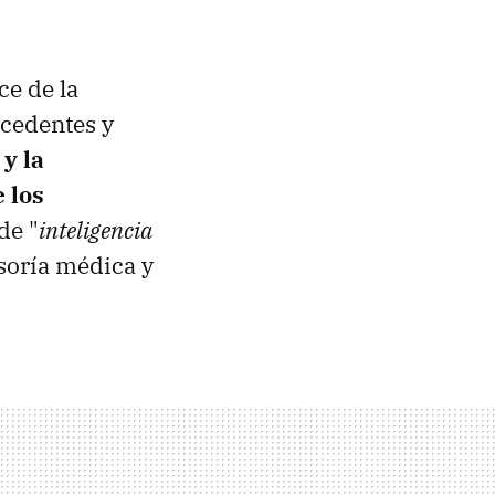
ce de la
ecedentes y
y la
 los
de "
inteligencia
esoría médica y