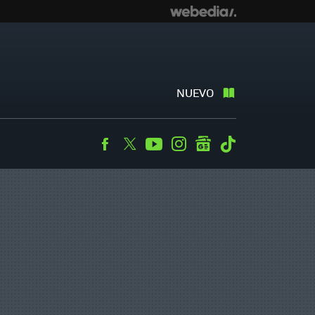
NUEVO
Facebook
Twitter
Youtube
Instagram
googlenews
Tiktok