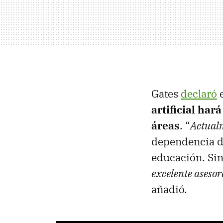
Gates
declaró
e
artificial ha
áreas
. “
Actualm
dependencia d
educación. Sin
excelente asesor
añadió.