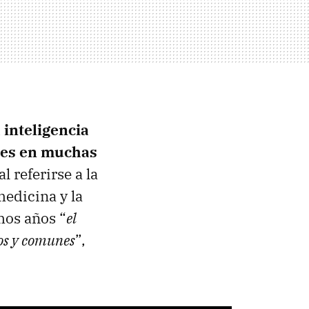
a inteligencia
bles en muchas
al referirse a la
edicina y la
mos años “
el
tos y comunes
”,