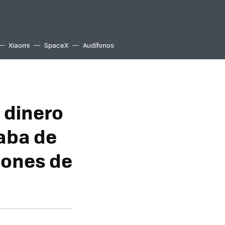
Xiaomi
SpaceX
Audífonos
a dinero
aba de
lones de