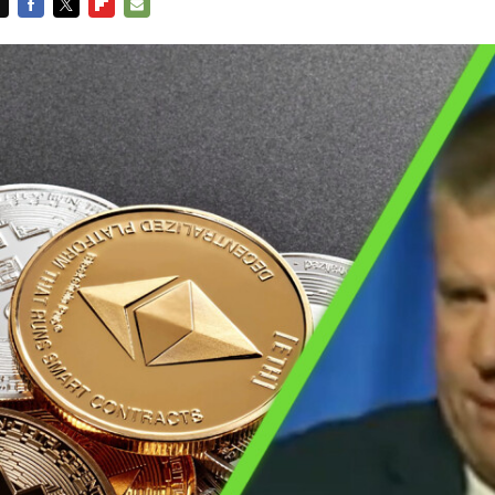
FACEBOOK
TWITTER
FLIPBOARD
E-
MAIL