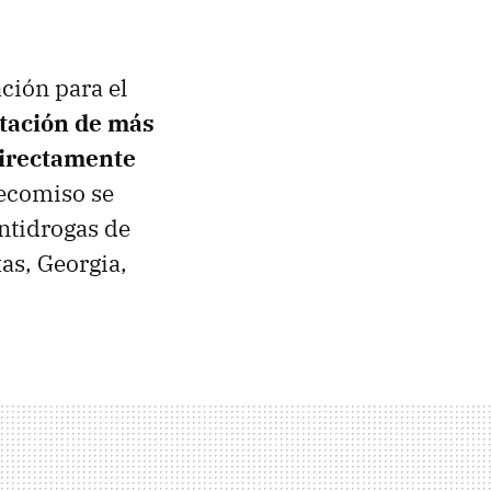
ación para el
tación de más
directamente
decomiso se
antidrogas de
as, Georgia,