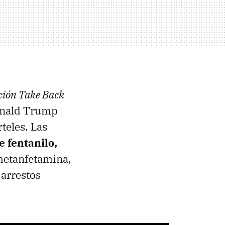
ción Take Back
Donald Trump
rteles. Las
e fentanilo,
 metanfetamina,
 arrestos