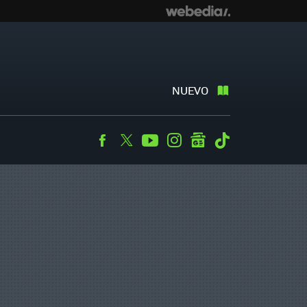
NUEVO
Facebook
Twitter
Youtube
Instagram
googlenews
Tiktok