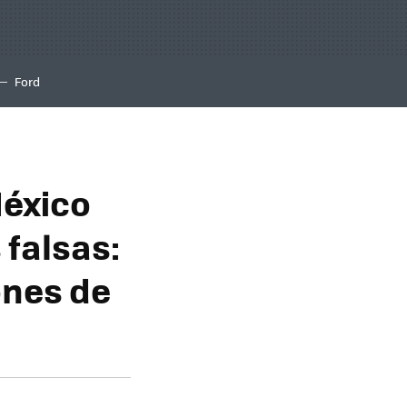
Ford
México
 falsas:
ones de