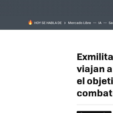
HOY SE HABLA DE
Mercado Libre
IA
Sa
Exmilit
viajan 
el obje
combate