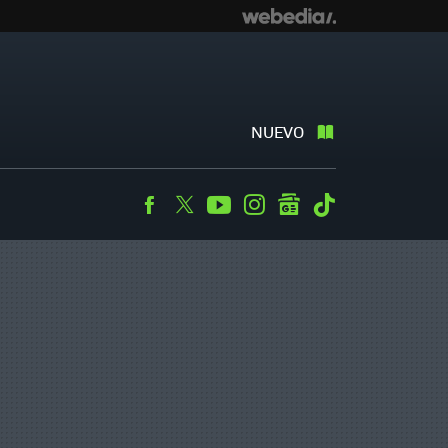
NUEVO
Facebook
Twitter
Youtube
Instagram
googlenews
Tiktok