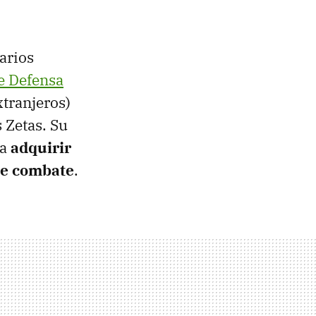
arios
e Defensa
tranjeros)
 Zetas. Su
ía
adquirir
de combate
.