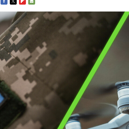
FACEBOOK
TWITTER
FLIPBOARD
E-
MAIL