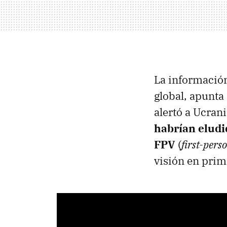
La información
global, apunta 
alertó a Ucrani
habrían eludi
FPV
(
first-pers
visión en prim