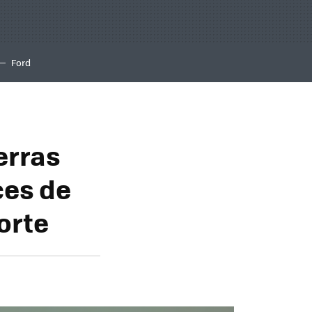
Ford
erras
ces de
orte