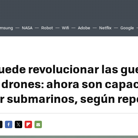
msung
NASA
Robot
Wifi
Adobe
Netflix
Google
uede revolucionar las gu
 drones: ahora son capa
r submarinos, según rep
FACEBOOK
TWITTER
FLIPBOARD
E-