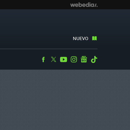
NUEVO
Facebook
Twitter
Youtube
Instagram
googlenews
Tiktok