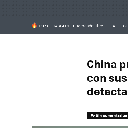
HOY SE HABLA DE
Mercado Libre
IA
Sa
China p
con sus
detecta
Sin comentarios