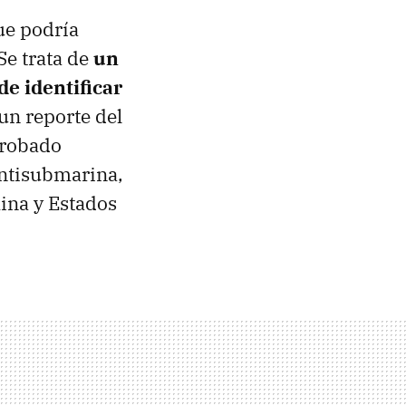
ue podría
Se trata de
un
e identificar
un reporte del
probado
antisubmarina,
ina y Estados