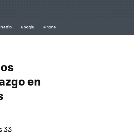
Netflix
Google
iPhone
nos
lazgo en
s
s 33