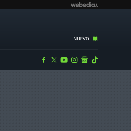
NUEVO
Facebook
Twitter
Youtube
Instagram
googlenews
Tiktok