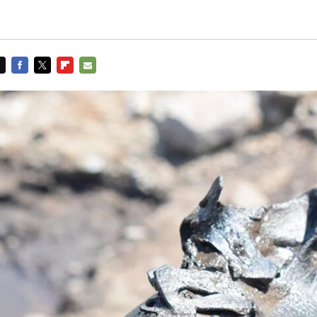
FACEBOOK
TWITTER
FLIPBOARD
E-
MAIL