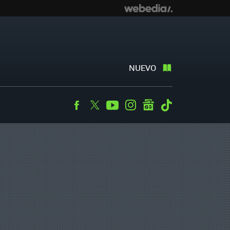
NUEVO
Facebook
Twitter
Youtube
Instagram
googlenews
Tiktok