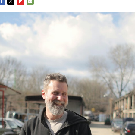
FACEBOOK
TWITTER
FLIPBOARD
E-
MAIL