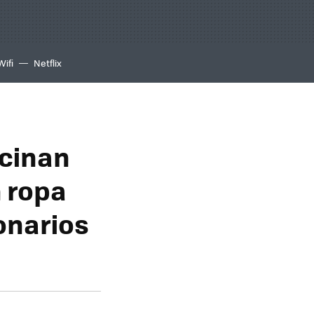
Wifi
Netflix
cinan
 ropa
onarios