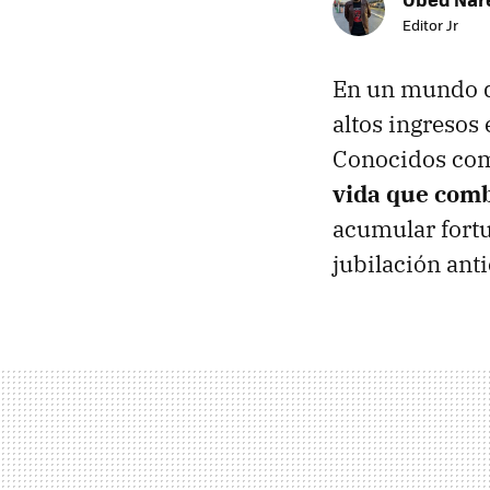
Editor Jr
En un mundo d
altos ingresos 
Conocidos como
vida que comb
acumular fortu
jubilación anti