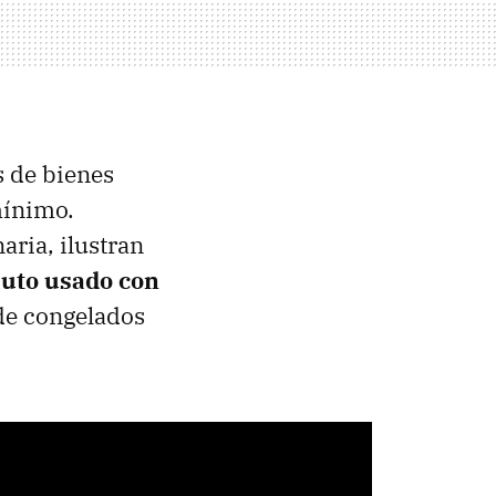
s de bienes
mínimo.
aria, ilustran
auto usado con
 de congelados