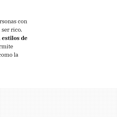
rsonas con
ser rico.
 estilos de
ermite
como la