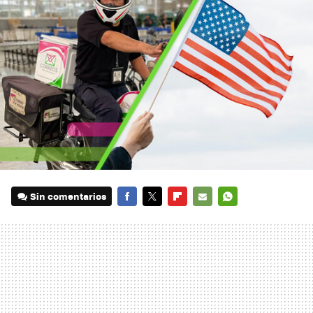
Sin comentarios
FACEBOOK
TWITTER
FLIPBOARD
E-
WHATSAPP
MAIL