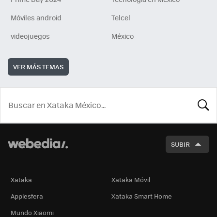
Móviles android
Telcel
videojuegos
México
VER MÁS TEMAS
BUSCA
SUBIR
Xataka
Xataka Móvil
Applesfera
Xataka Smart Home
Mundo Xiaomi