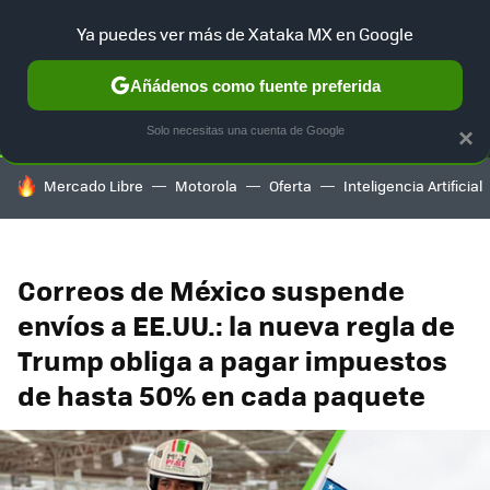
Ya puedes ver más de Xataka MX en Google
SELECCIÓN
GAMING
HOME
AUTO
TERRITORIO SAM
Añádenos como fuente preferida
Solo necesitas una cuenta de Google
×
HOY SE HABLA DE
Mercado Libre
Motorola
Oferta
Inteligencia Artificial
Correos de México suspende
envíos a EE.UU.: la nueva regla de
Trump obliga a pagar impuestos
de hasta 50% en cada paquete