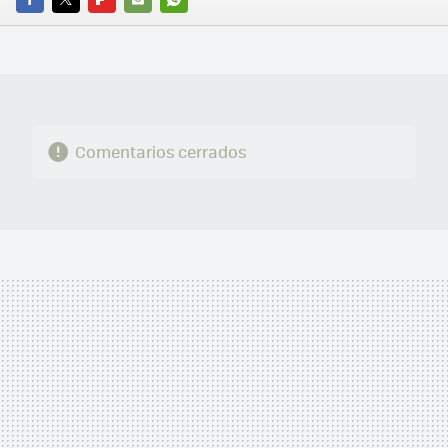
FACEBOOK
TWITTER
FLIPBOARD
E-
WHATSAPP
MAIL
Comentarios cerrados