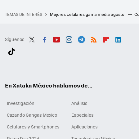
TEMAS DE INTERÉS
Mejores celulares gama media agosto
Có
Síguenos
Twit
Fac
You
Inst
Tele
RSS
Flip
Link
ter
ebo
tub
agr
gra
boa
edI
Tikt
ok
e
am
m
rd
n
ok
En Xataka México hablamos de...
Investigación
Análisis
Cazando Gangas Mexico
Especiales
Celulares y Smartphones
Aplicaciones
Prime Day 2024
Tecnología en México