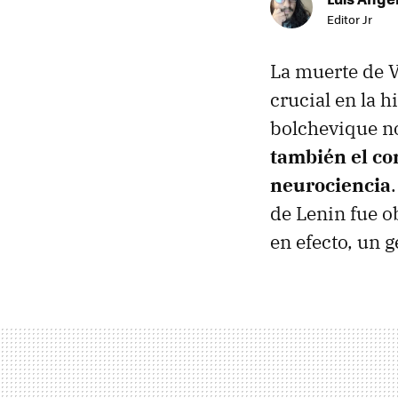
Editor Jr
La muerte de 
crucial en la h
bolchevique no
también el com
neurociencia
de Lenin fue o
en efecto, un g