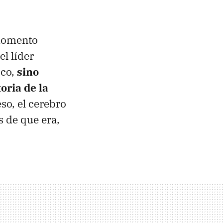
 momento
el líder
ico,
sino
oria de la
so, el cerebro
s de que era,