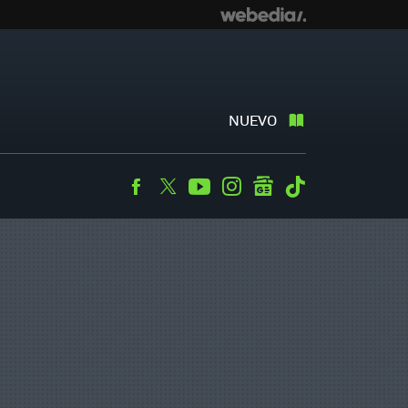
NUEVO
Facebook
Twitter
Youtube
Instagram
googlenews
Tiktok