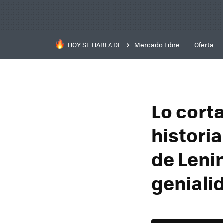
HOY SE HABLA DE
Mercado Libre
Oferta
Lo cort
histori
de Leni
geniali