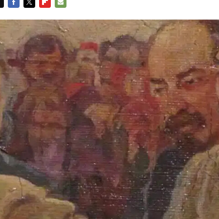
FACEBOOK
TWITTER
FLIPBOARD
E-
MAIL