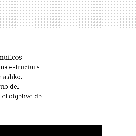
entíficos
una estructura
mashko,
rno del
 el objetivo de