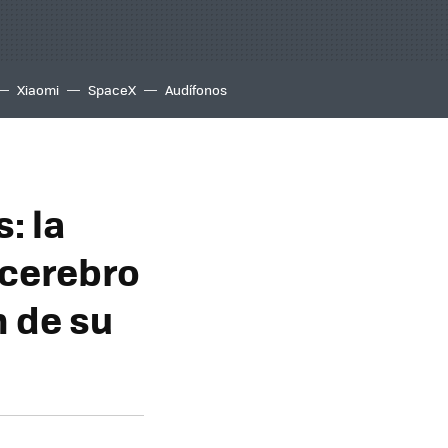
Xiaomi
SpaceX
Audífonos
: la
 cerebro
n de su