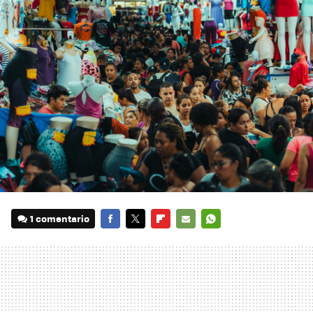
1 comentario
FACEBOOK
TWITTER
FLIPBOARD
E-
WHATSAPP
MAIL