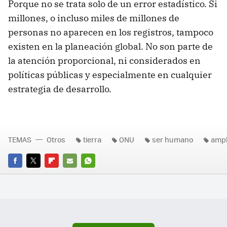
Porque no se trata solo de un error estadístico. Si
millones, o incluso miles de millones de
personas no aparecen en los registros, tampoco
existen en la planeación global. No son parte de
la atención proporcional, ni considerados en
políticas públicas y especialmente en cualquier
estrategia de desarrollo.
TEMAS
Otros
tierra
ONU
ser humano
ampl
FACEBOOK
TWITTER
FLIPBOARD
E-
WHATSAPP
MAIL