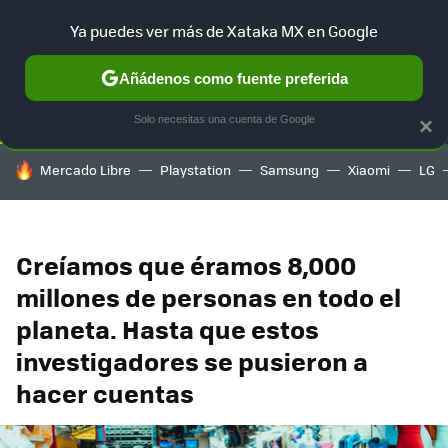
Ya puedes ver más de Xataka MX en Google
SELECCIÓN
GAMING
HOME
AUTO
TERRITORIO SAM
Añádenos como fuente preferida
Solo necesitas una cuenta de Google
×
HOY SE HABLA DE
Mercado Libre
Playstation
Samsung
Xiaomi
LG
Creíamos que éramos 8,000
millones de personas en todo el
planeta. Hasta que estos
investigadores se pusieron a
hacer cuentas