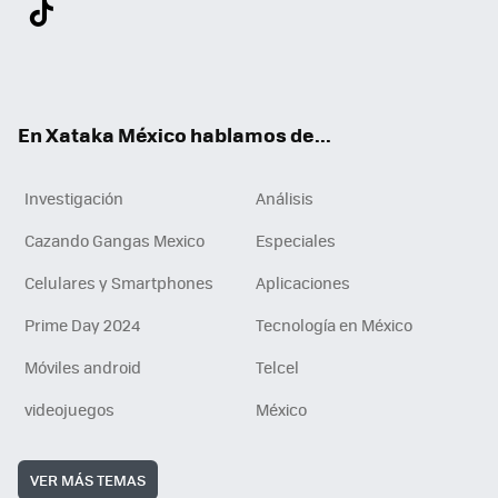
Twit
Fac
You
Inst
Tele
RSS
Flip
Link
ter
ebo
tub
agr
gra
boa
edI
Tikt
ok
e
am
m
rd
n
ok
En Xataka México hablamos de...
Investigación
Análisis
Cazando Gangas Mexico
Especiales
Celulares y Smartphones
Aplicaciones
Prime Day 2024
Tecnología en México
Móviles android
Telcel
videojuegos
México
VER MÁS TEMAS