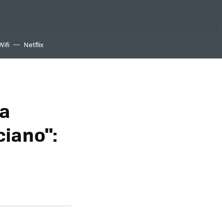
Wifi
Netflix
ra
iano":