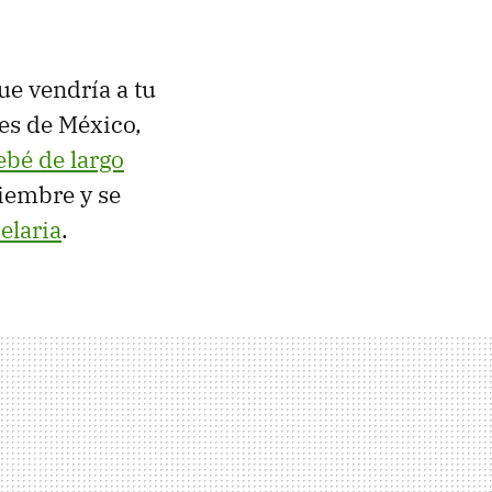
ue vendría a tu
res de México,
ebé de largo
iembre y se
elaria
.