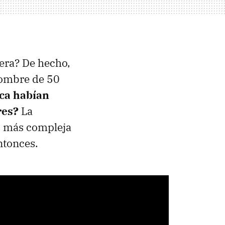
nera? De hecho,
hombre de 50
nca habían
res?
La
o más compleja
ntonces.