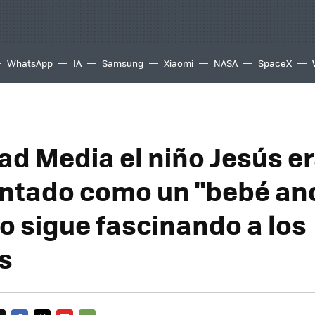
WhatsApp
IA
Samsung
Xiaomi
NASA
SpaceX
dad Media el niño Jesús e
ntado como un "bebé anc
vo sigue fascinando a los
s