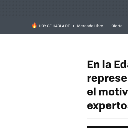
HOY SE HABLA DE
Mercado Libre
Oferta
En la E
represe
el moti
experto