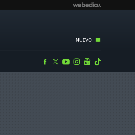
NUEVO
Facebook
Twitter
Youtube
Instagram
googlenews
Tiktok