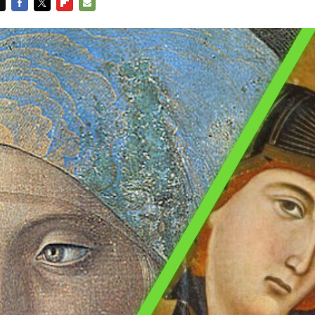
FACEBOOK
TWITTER
FLIPBOARD
E-
MAIL