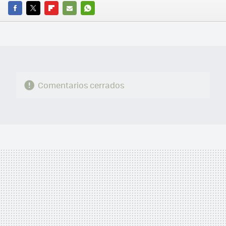
FACEBOOK
TWITTER
FLIPBOARD
E-
WHATSAPP
MAIL
Comentarios cerrados