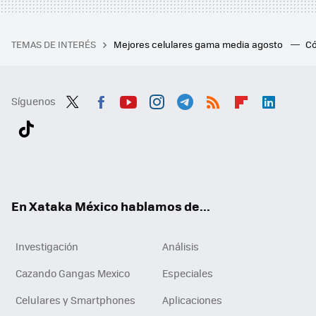
TEMAS DE INTERÉS
Mejores celulares gama media agosto
Có
Síguenos
Twit
Fac
You
Inst
Tele
RSS
Flip
Link
ter
ebo
tub
agr
gra
boa
edI
Tikt
ok
e
am
m
rd
n
ok
En Xataka México hablamos de...
Investigación
Análisis
Cazando Gangas Mexico
Especiales
Celulares y Smartphones
Aplicaciones