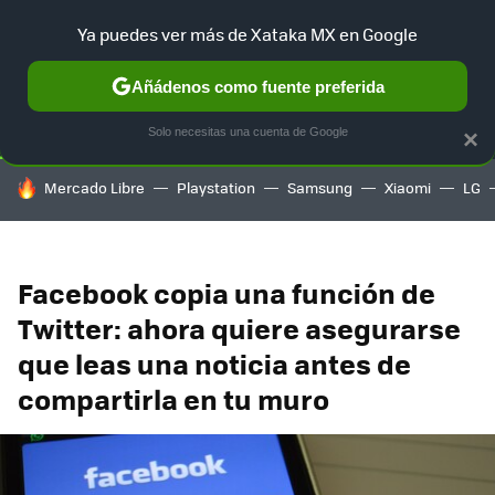
Ya puedes ver más de Xataka MX en Google
SELECCIÓN
GAMING
HOME
AUTO
TERRITORIO SAM
Añádenos como fuente preferida
Solo necesitas una cuenta de Google
×
HOY SE HABLA DE
Mercado Libre
Playstation
Samsung
Xiaomi
LG
Facebook copia una función de
Twitter: ahora quiere asegurarse
que leas una noticia antes de
compartirla en tu muro