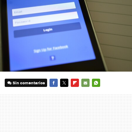
Sin comentarios
FACEBOOK
TWITTER
FLIPBOARD
E-
WHATSAPP
MAIL