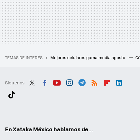
TEMAS DE INTERÉS
Mejores celulares gama media agosto
Có
Síguenos
Twit
Fac
You
Inst
Tele
RSS
Flip
Link
ter
ebo
tub
agr
gra
boa
edI
Tikt
ok
e
am
m
rd
n
ok
En Xataka México hablamos de...