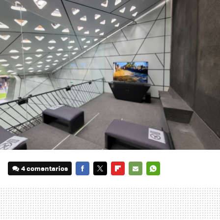
4 comentarios
FACEBOOK
TWITTER
FLIPBOARD
E-
WHATSAPP
MAIL