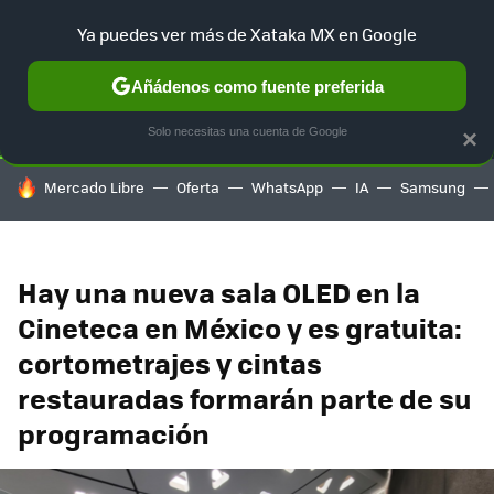
Ya puedes ver más de Xataka MX en Google
SELECCIÓN
GAMING
HOME
AUTO
TERRITORIO SAM
Añádenos como fuente preferida
Solo necesitas una cuenta de Google
×
HOY SE HABLA DE
Mercado Libre
Oferta
WhatsApp
IA
Samsung
Hay una nueva sala OLED en la
Cineteca en México y es gratuita:
cortometrajes y cintas
restauradas formarán parte de su
programación