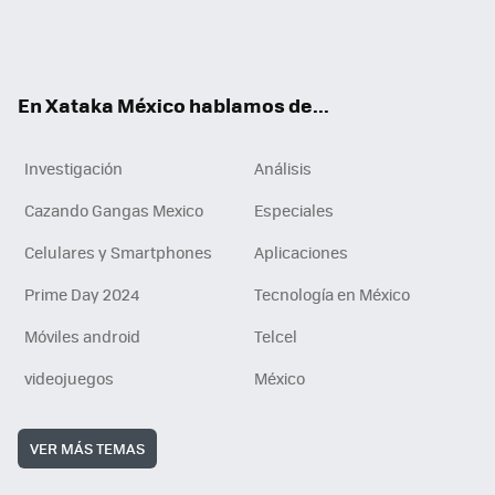
ter
ebo
tub
agr
gra
boa
edI
Tikt
ok
e
am
m
rd
n
ok
En Xataka México hablamos de...
Investigación
Análisis
Cazando Gangas Mexico
Especiales
Celulares y Smartphones
Aplicaciones
Prime Day 2024
Tecnología en México
Móviles android
Telcel
videojuegos
México
VER MÁS TEMAS