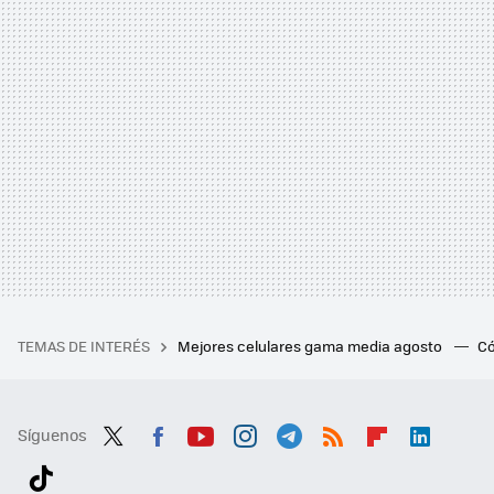
TEMAS DE INTERÉS
Mejores celulares gama media agosto
Có
Síguenos
Twit
Fac
You
Inst
Tele
RSS
Flip
Link