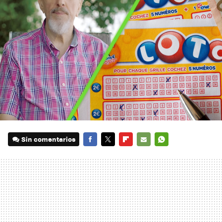
Sin comentarios
FACEBOOK
TWITTER
FLIPBOARD
E-
WHATSAPP
MAIL