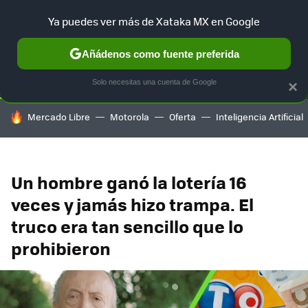
Ya puedes ver más de Xataka MX en Google
SELECCIÓN
GAMING
HOME
AUTO
TERRITORIO SAM
Añádenos como fuente preferida
Solo necesitas una cuenta de Google
×
HOY SE HABLA DE
Mercado Libre
Motorola
Oferta
Inteligencia Artificial
Un hombre ganó la lotería 16
veces y jamás hizo trampa. El
truco era tan sencillo que lo
prohibieron