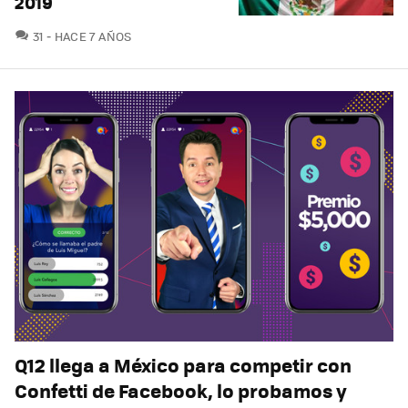
2019
COMENTARIOS
31
HACE 7 AÑOS
Q12 llega a México para competir con
Confetti de Facebook, lo probamos y