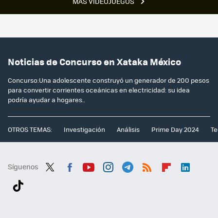
MÁS VIDEOJUEGOS
Noticias de Concurso en Xataka México
Concurso:Una adolescente construyó un generador de 200 pesos
para convertir corrientes oceánicas en electricidad: su idea
podría ayudar a hogares..
OTROS TEMAS:
Investigación
Análisis
Prime Day 2024
Te
Síguenos
Twit
Fac
You
Inst
Tele
RSS
Flip
Link
ter
ebo
tub
agr
gra
boa
edI
Tikt
ok
e
am
m
rd
n
ok