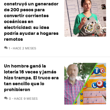
construyó un generador
de 200 pesos para
convertir corrientes
oceánicas en
electricidad: su idea
podría ayudar a hogares
remotos
COMENTARIOS
1
HACE 2 MESES
Un hombre ganó la
lotería 16 veces y jamás
hizo trampa. El truco era
tan sencillo que lo
prohibieron
COMENTARIOS
0
HACE 9 MESES