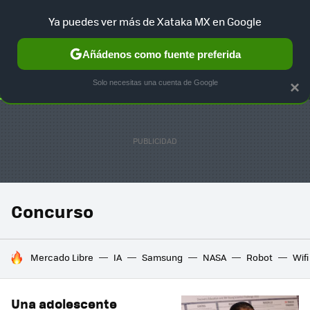
Ya puedes ver más de Xataka MX en Google
SELECCIÓN
GAMING
HOME
AUTO
TERRITORIO SAM
Añádenos como fuente preferida
Solo necesitas una cuenta de Google
×
Concurso
HOY SE HABLA DE
Mercado Libre
IA
Samsung
NASA
Robot
Wifi
Una adolescente