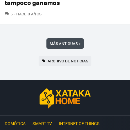
tampoco ganamos
COMENTARIOS
5
HACE 8 AÑOS
MÁS ANTIGUAS
»
ARCHIVO DE NOTICIAS
DOMÓTICA
SMART TV
INTERNET OF THINGS