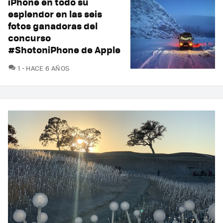
iPhone en todo su
esplendor en las seis
fotos ganadoras del
concurso
#ShotoniPhone de Apple
COMENTARIOS
1
HACE 6 AÑOS