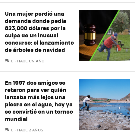
Una mujer perdió una
demanda donde pedía
823,000 dólares por la
culpa de un inusual
concurso: el lanzamiento
de árboles de navidad
COMENTARIOS
0
HACE UN AÑO
En 1997 dos amigos se
retaron para ver quién
lanzaba más lejos una
piedra en el agua, hoy ya
se convirtió en un torneo
mundial
COMENTARIOS
0
HACE 2 AÑOS