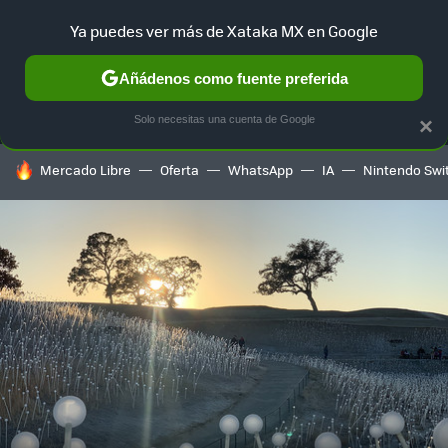
Ya puedes ver más de Xataka MX en Google
MENÚ
NUEVO
Añádenos como fuente preferida
SELECCIÓN
GAMING
HOME
AUTO
TERRITORIO SAM
Solo necesitas una cuenta de Google
×
HOY SE HABLA DE
Mercado Libre
Oferta
WhatsApp
IA
Nintendo Swi