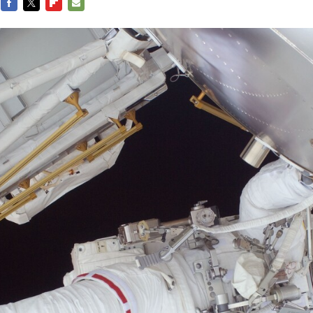
FACEBOOK
TWITTER
FLIPBOARD
E-
MAIL