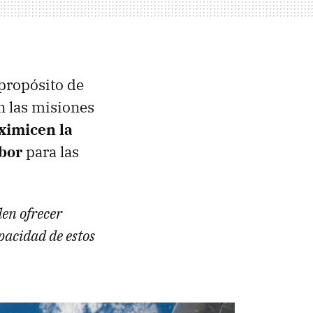
propósito de
n las misiones
ximicen la
abor
para las
en ofrecer
apacidad de estos