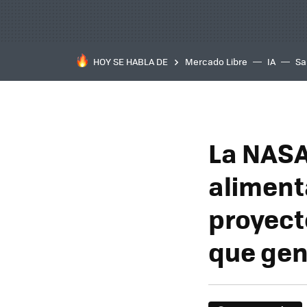
HOY SE HABLA DE
Mercado Libre
IA
Sa
La NASA
aliment
proyect
que gen