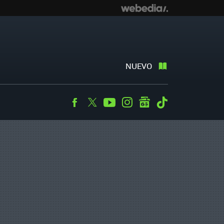
NUEVO
Facebook
Twitter
Youtube
Instagram
googlenews
Tiktok