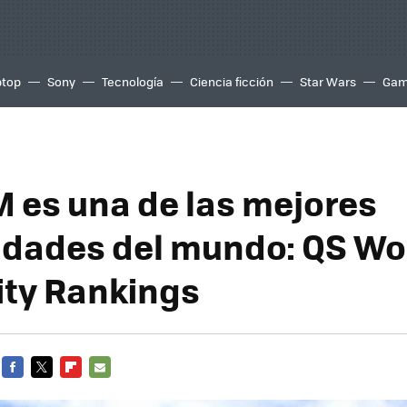
ptop
Sony
Tecnología
Ciencia ficción
Star Wars
Gam
 es una de las mejores
idades del mundo: QS Wo
ity Rankings
FACEBOOK
TWITTER
FLIPBOARD
E-