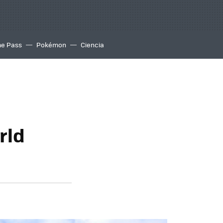
e Pass
Pokémon
Ciencia
rld