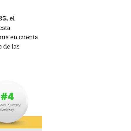
5, el
esta
toma en cuenta
o de las