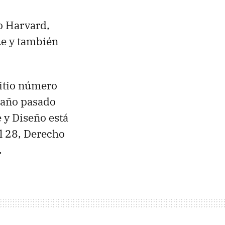
o Harvard,
ue y también
sitio número
l año pasado
 y Diseño está
el 28, Derecho
.