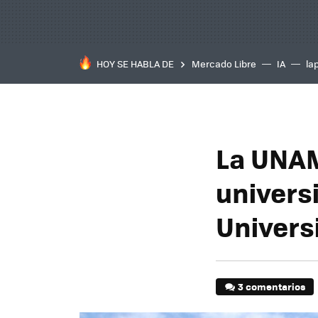
HOY SE HABLA DE
Mercado Libre
IA
la
La UNAM
univers
Univers
3 comentarios