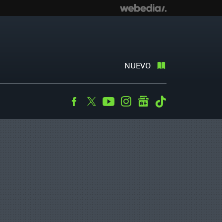
NUEVO
Facebook
Twitter
Youtube
Instagram
googlenews
Tiktok