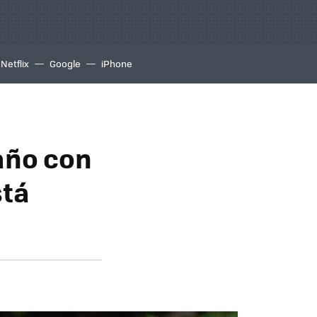
Netflix
Google
iPhone
año con
stá