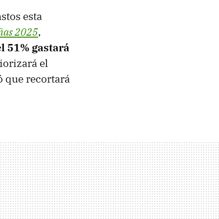
stos esta
eñas 2025
,
el 51% gastará
iorizará el
ó que recortará