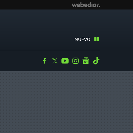
NUEVO
Facebook
Twitter
Youtube
Instagram
googlenews
Tiktok