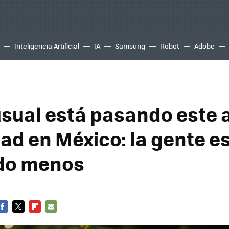
Inteligencia Artificial
IA
Samsung
Robot
Adobe
usual está pasando este 
dad en México: la gente e
do menos
FACEBOOK
TWITTER
FLIPBOARD
E-