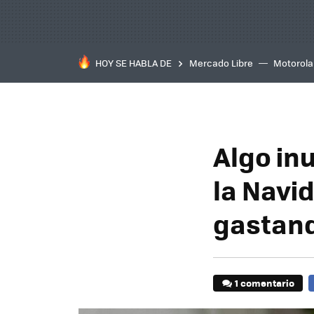
HOY SE HABLA DE
Mercado Libre
Motorola
Algo in
la Navi
gastan
1 comentario