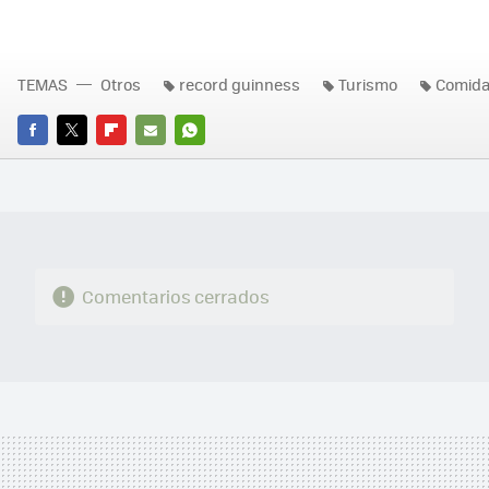
TEMAS
Otros
record guinness
Turismo
Comid
FACEBOOK
TWITTER
FLIPBOARD
E-
WHATSAPP
MAIL
Comentarios cerrados