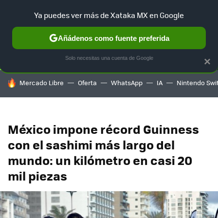
Ya puedes ver más de Xataka MX en Google
SELECCIÓN
GAMING
HOME
AUTO
TERRITORIO SAM
Añádenos como fuente preferida
Solo necesitas una cuenta de Google
×
HOY SE HABLA DE
Mercado Libre
Oferta
WhatsApp
IA
Nintendo Swi
México impone récord Guinness
con el sashimi más largo del
mundo: un kilómetro en casi 20
mil piezas