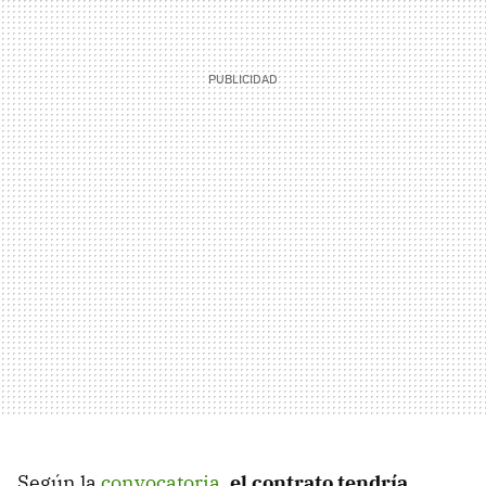
Según la
convocatoria
,
el contrato tendría