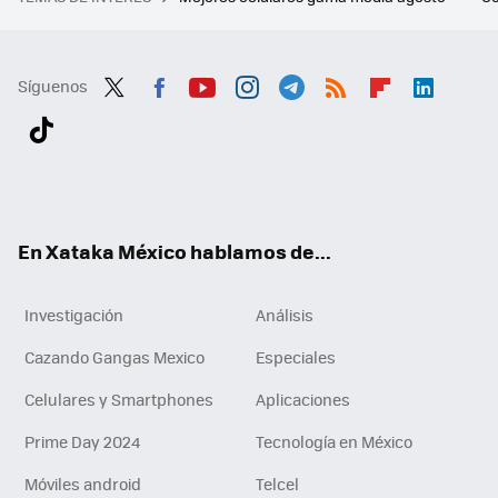
Síguenos
Twit
Fac
You
Inst
Tele
RSS
Flip
Link
ter
ebo
tub
agr
gra
boa
edI
Tikt
ok
e
am
m
rd
n
ok
En Xataka México hablamos de...
Investigación
Análisis
Cazando Gangas Mexico
Especiales
Celulares y Smartphones
Aplicaciones
Prime Day 2024
Tecnología en México
Móviles android
Telcel