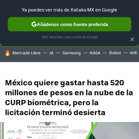
Ya puedes ver más de Xataka MX en Google
SELECCIÓN
GAMING
HOME
AUTO
TERRITORIO SAM
Añádenos como fuente preferida
Solo necesitas una cuenta de Google
×
HOY SE HABLA DE
Mercado Libre
IA
Samsung
NASA
Robot
Wifi
México quiere gastar hasta 520
millones de pesos en la nube de la
CURP biométrica, pero la
licitación terminó desierta