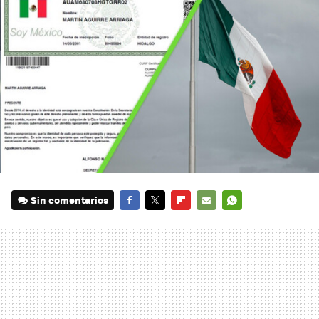
Sin comentarios
FACEBOOK
TWITTER
FLIPBOARD
E-
WHATSAPP
MAIL