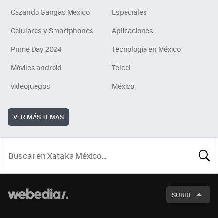
Cazando Gangas Mexico
Especiales
Celulares y Smartphones
Aplicaciones
Prime Day 2024
Tecnología en México
Móviles android
Telcel
videojuegos
México
VER MÁS TEMAS
BUSCA
SUBIR