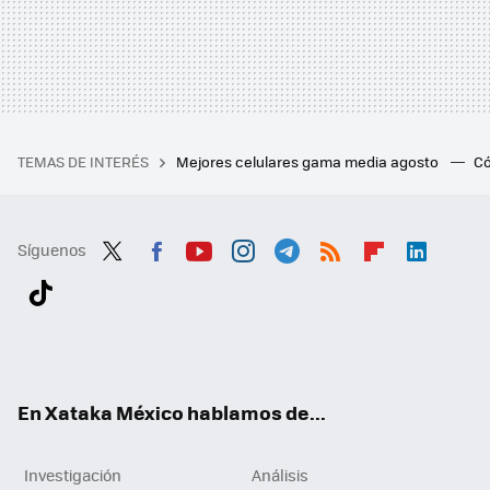
TEMAS DE INTERÉS
Mejores celulares gama media agosto
Có
Síguenos
Twit
Fac
You
Inst
Tele
RSS
Flip
Link
ter
ebo
tub
agr
gra
boa
edI
Tikt
ok
e
am
m
rd
n
ok
En Xataka México hablamos de...
Investigación
Análisis