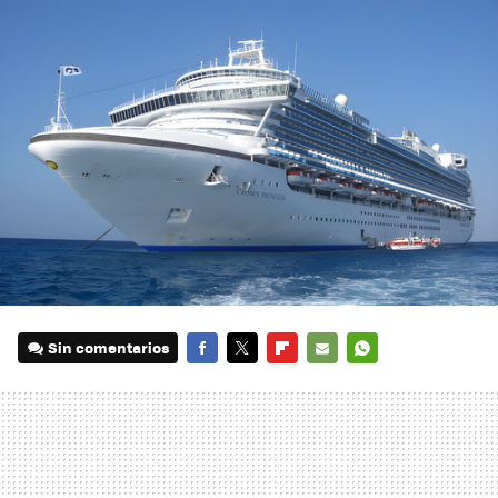
Sin comentarios
FACEBOOK
TWITTER
FLIPBOARD
E-
WHATSAPP
MAIL