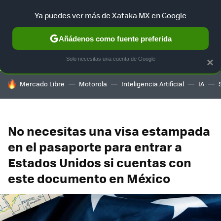
Ya puedes ver más de Xataka MX en Google
SELECCIÓN
GAMING
HOME
AUTO
TERRITORIO SAM
Añádenos como fuente preferida
Solo necesitas una cuenta de Google
×
HOY SE HABLA DE
Mercado Libre
Motorola
Inteligencia Artificial
IA
No necesitas una visa estampada
en el pasaporte para entrar a
Estados Unidos si cuentas con
este documento en México