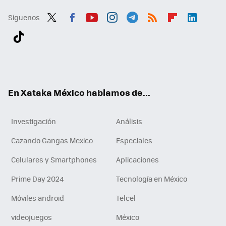
Síguenos
Twit
Fac
You
Inst
Tele
RSS
Flip
Link
ter
ebo
tub
agr
gra
boa
edI
Tikt
ok
e
am
m
rd
n
ok
En Xataka México hablamos de...
Investigación
Análisis
Cazando Gangas Mexico
Especiales
Celulares y Smartphones
Aplicaciones
Prime Day 2024
Tecnología en México
Móviles android
Telcel
videojuegos
México