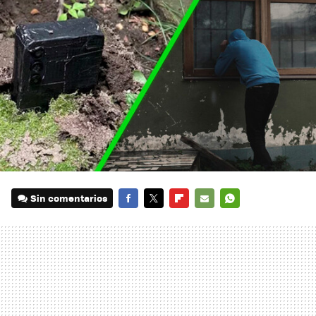
Sin comentarios
FACEBOOK
TWITTER
FLIPBOARD
E-
WHATSAPP
MAIL