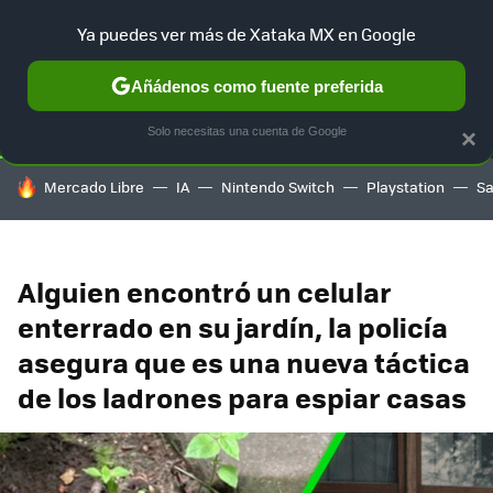
Ya puedes ver más de Xataka MX en Google
SELECCIÓN
GAMING
HOME
AUTO
TERRITORIO SAM
Añádenos como fuente preferida
Solo necesitas una cuenta de Google
×
HOY SE HABLA DE
Mercado Libre
IA
Nintendo Switch
Playstation
S
Alguien encontró un celular
enterrado en su jardín, la policía
asegura que es una nueva táctica
de los ladrones para espiar casas