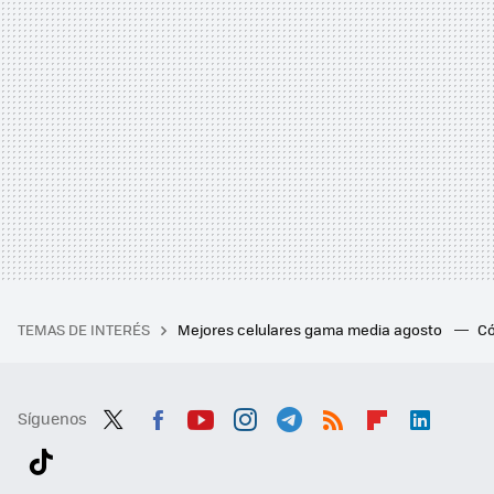
TEMAS DE INTERÉS
Mejores celulares gama media agosto
Có
Síguenos
Twit
Fac
You
Inst
Tele
RSS
Flip
Link
ter
ebo
tub
agr
gra
boa
edI
Tikt