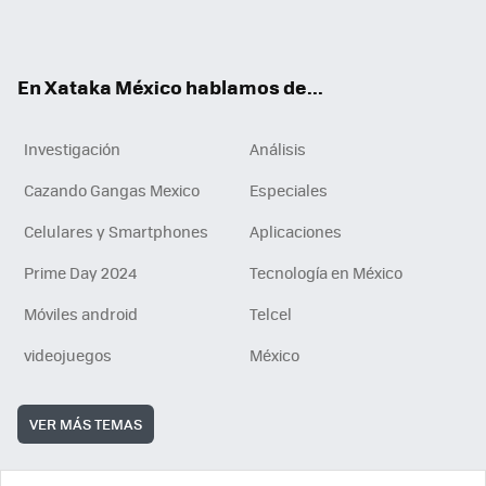
ok
e
am
m
rd
n
ok
En Xataka México hablamos de...
Investigación
Análisis
Cazando Gangas Mexico
Especiales
Celulares y Smartphones
Aplicaciones
Prime Day 2024
Tecnología en México
Móviles android
Telcel
videojuegos
México
VER MÁS TEMAS