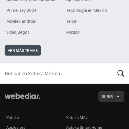
Prime Day 2024
Tecnología en México
Móviles android
Telcel
videojuegos
México
VER MÁS TEMAS
BUSCA
SUBIR
Xataka
Xataka Móvil
Applesfera
Xataka Smart Home