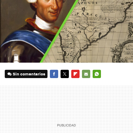
Sin comentarios
FACEBOOK
TWITTER
FLIPBOARD
E-
WHATSAPP
MAIL