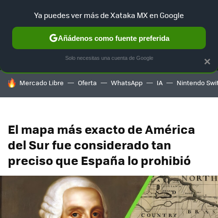
Ya puedes ver más de Xataka MX en Google
MENÚ
NUEVO
Añádenos como fuente preferida
SELECCIÓN
GAMING
HOME
AUTO
TERRITORIO SAM
Solo necesitas una cuenta de Google
×
HOY SE HABLA DE
Mercado Libre
Oferta
WhatsApp
IA
Nintendo Swi
El mapa más exacto de América
del Sur fue considerado tan
preciso que España lo prohibió