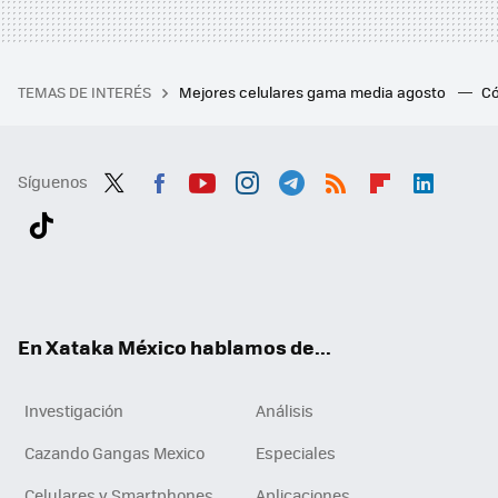
TEMAS DE INTERÉS
Mejores celulares gama media agosto
Có
Síguenos
Twit
Fac
You
Inst
Tele
RSS
Flip
Link
ter
ebo
tub
agr
gra
boa
edI
Tikt
ok
e
am
m
rd
n
ok
En Xataka México hablamos de...
Investigación
Análisis
Cazando Gangas Mexico
Especiales
Celulares y Smartphones
Aplicaciones