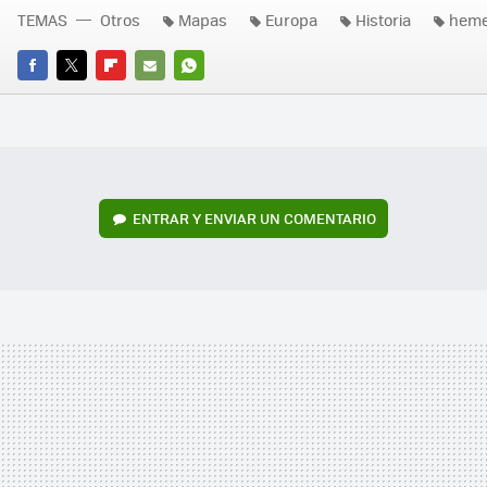
TEMAS
Otros
Mapas
Europa
Historia
heme
FACEBOOK
TWITTER
FLIPBOARD
E-
WHATSAPP
MAIL
ENTRAR Y ENVIAR UN COMENTARIO