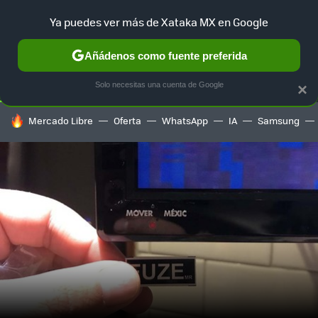
Ya puedes ver más de Xataka MX en Google
SELECCIÓN
GAMING
HOME
AUTO
TERRITORIO SAM
Añádenos como fuente preferida
Solo necesitas una cuenta de Google
×
HOY SE HABLA DE
Mercado Libre
Oferta
WhatsApp
IA
Samsung