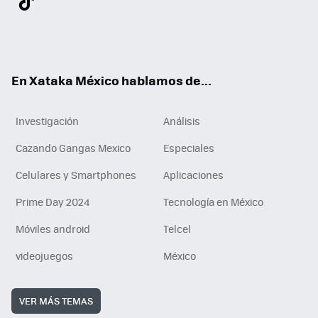
ter
ebo
tub
agr
gra
boa
edI
Tikt
ok
e
am
m
rd
n
ok
En Xataka México hablamos de...
Investigación
Análisis
Cazando Gangas Mexico
Especiales
Celulares y Smartphones
Aplicaciones
Prime Day 2024
Tecnología en México
Móviles android
Telcel
videojuegos
México
VER MÁS TEMAS