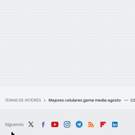
TEMAS DE INTERÉS
Mejores celulares gama media agosto
Có
Síguenos
Twit
Fac
You
Inst
Tele
RSS
Flip
Link