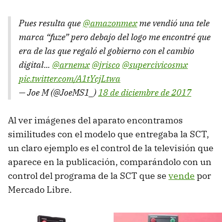
Pues resulta que
@amazonmex
me vendió una tele
marca “fuze” pero debajo del logo me encontré que
era de las que regaló el gobierno con el cambio
digital...
@arnemx
@jrisco
@supercivicosmx
pic.twitter.com/A1tYcjLtwa
— Joe M (@JoeMS1_)
18 de diciembre de 2017
Al ver imágenes del aparato encontramos
similitudes con el modelo que entregaba la SCT,
un claro ejemplo es el control de la televisión que
aparece en la publicación, comparándolo con un
control del programa de la SCT que se
vende
por
Mercado Libre.